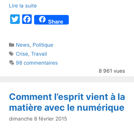
Lire la suite
T
F
Share
w
a
itt
c
Catégories
News
er
,
e
Politique
Étiquettes
Crise
,
Travail
b
98 commentaires
o
8 961 vues
o
k
Comment l’esprit vient à la
matière avec le numérique
dimanche 8 février 2015