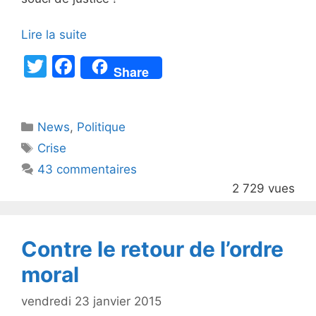
Lire la suite
T
F
Share
w
a
itt
c
Catégories
News
er
,
e
Politique
Étiquettes
Crise
b
43 commentaires
o
2 729 vues
o
k
Contre le retour de l’ordre
moral
vendredi 23 janvier 2015