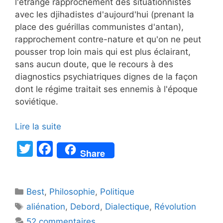
l'étrange rapprochement des situationnistes
avec les djihadistes d'aujourd'hui (prenant la
place des guérillas communistes d'antan),
rapprochement contre-nature et qu'on ne peut
pousser trop loin mais qui est plus éclairant,
sans aucun doute, que le recours à des
diagnostics psychiatriques dignes de la façon
dont le régime traitait ses ennemis à l'époque
soviétique.
Lire la suite
T
F
Share
w
a
itt
c
Catégories
Best
er
,
Philosophie
e
,
Politique
Étiquettes
aliénation
,
Debord
,
Dialectique
,
Révolution
b
52 commentaires