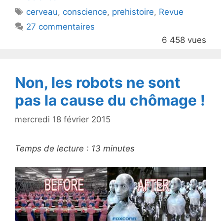
er
e
Étiquettes
cerveau
,
conscience
,
prehistoire
,
Revue
b
27 commentaires
o
6 458 vues
o
k
Non, les robots ne sont
pas la cause du chômage !
mercredi 18 février 2015
Temps de lecture :
13
minutes