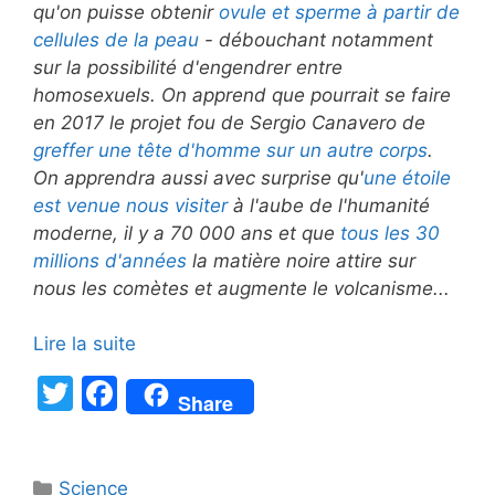
qu'on puisse obtenir
ovule et sperme à partir de
cellules de la peau
- débouchant notamment
sur la possibilité d'engendrer entre
homosexuels. On apprend que pourrait se faire
en 2017 le projet fou de Sergio Canavero de
greffer une tête d'homme sur un autre corps
.
On apprendra aussi avec surprise qu'
une étoile
est venue nous visiter
à l'aube de l'humanité
moderne, il y a 70 000 ans et que
tous les 30
millions d'années
la matière noire attire sur
nous les comètes et augmente le volcanisme...
Lire la suite
T
F
Share
w
a
itt
c
Catégories
Science