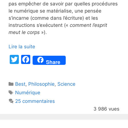
pas empêcher de savoir par quelles procédures
le numérique se matérialise, une pensée
s’incarne (comme dans l’écriture) et les
instructions s’exécutent («
comment l’esprit
meut le corps
»).
Lire la suite
T
F
Share
w
a
itt
c
Catégories
Best
er
,
Philosophie
e
,
Science
Étiquettes
Numérique
b
25 commentaires
o
3 986 vues
o
k