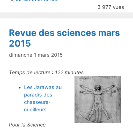
o
3 977 vues
o
k
Revue des sciences mars
2015
dimanche 1 mars 2015
Temps de lecture :
122
minutes
Les Jarawas au
paradis des
chasseurs-
cueilleurs
Pour la Science