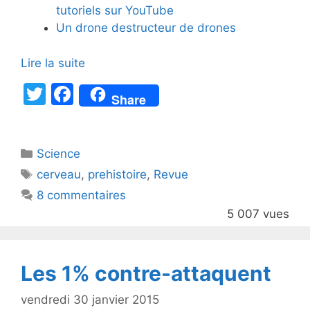
tutoriels sur YouTube
Un drone destructeur de drones
Lire la suite
T
F
Share
w
a
itt
c
Catégories
Science
er
e
Étiquettes
cerveau
,
prehistoire
,
Revue
b
8 commentaires
o
5 007 vues
o
k
Les 1% contre-attaquent
vendredi 30 janvier 2015