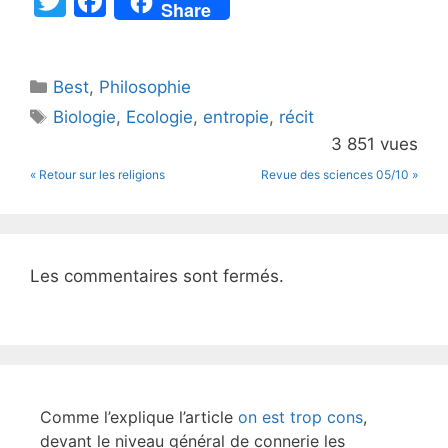
T
F
Share
w
a
itt
c
Catégories
Best
er
,
Philosophie
e
Étiquettes
Biologie
,
Ecologie
,
entropie
,
récit
b
3 851 vues
o
« Retour sur les religions
Revue des sciences 05/10 »
o
k
Les commentaires sont fermés.
Comme l’explique l’article
on est trop cons
,
devant le niveau général de connerie les