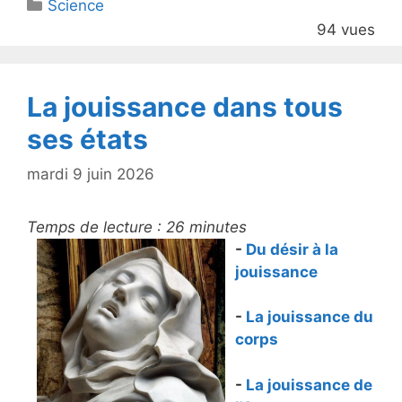
Catégories
Science
er
e
94 vues
b
o
o
La jouissance dans tous
k
ses états
mardi 9 juin 2026
Temps de lecture :
26
minutes
-
Du désir à la
jouissance
-
La jouissance du
corps
-
La jouissance de