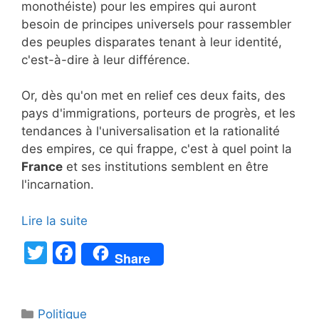
monothéiste) pour les empires qui auront
besoin de principes universels pour rassembler
des peuples disparates tenant à leur identité,
c'est-à-dire à leur différence.
Or, dès qu'on met en relief ces deux faits, des
pays d'immigrations, porteurs de progrès, et les
tendances à l'universalisation et la rationalité
des empires, ce qui frappe, c'est à quel point la
France
et ses institutions semblent en être
l'incarnation.
Lire la suite
T
F
Share
w
a
itt
c
Catégories
Politique