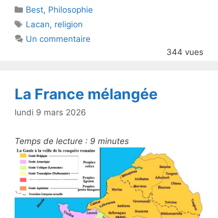
Catégories
Best
er
,
Philosophie
e
Étiquettes
Lacan
,
religion
b
Un commentaire
o
344 vues
o
k
La France mélangée
lundi 9 mars 2026
Temps de lecture :
9
minutes