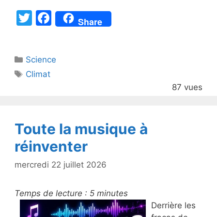
T
F
Share
w
a
itt
c
Catégories
Science
er
e
Étiquettes
Climat
b
87 vues
o
o
k
Toute la musique à
réinventer
mercredi 22 juillet 2026
Temps de lecture :
5
minutes
Derrière les