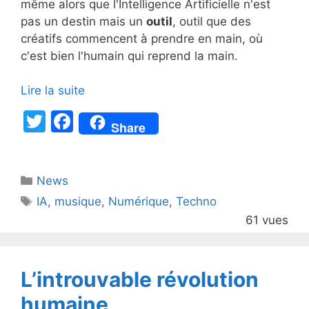
même alors que l'Intelligence Artificielle n'est
pas un destin mais un
outil
, outil que des
créatifs commencent à prendre en main, où
c'est bien l'humain qui reprend la main.
Lire la suite
T
F
Share
w
a
itt
c
Catégories
News
er
e
Étiquettes
IA
,
musique
,
Numérique
,
Techno
b
61 vues
o
o
k
L’introuvable révolution
humaine