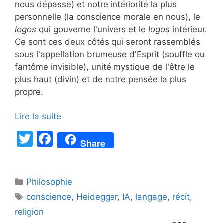
nous dépasse) et notre intériorité la plus
personnelle (la conscience morale en nous), le
logos
qui gouverne l'univers et le
logos
intérieur.
Ce sont ces deux côtés qui seront rassemblés
sous l'appellation brumeuse d'Esprit (souffle ou
fantôme invisible), unité mystique de l'être le
plus haut (divin) et de notre pensée la plus
propre.
Lire la suite
T
F
Share
w
a
itt
c
Catégories
Philosophie
er
e
Étiquettes
conscience
,
Heidegger
,
IA
,
langage
,
récit
,
b
religion
o