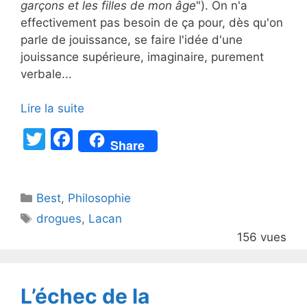
garçons et les filles de mon âge
"). On n'a
effectivement pas besoin de ça pour, dès qu'on
parle de jouissance, se faire l'idée d'une
jouissance supérieure, imaginaire, purement
verbale...
Lire la suite
T
F
Share
w
a
itt
c
Catégories
Best
er
,
Philosophie
e
Étiquettes
drogues
,
Lacan
b
156 vues
o
o
k
L’échec de la