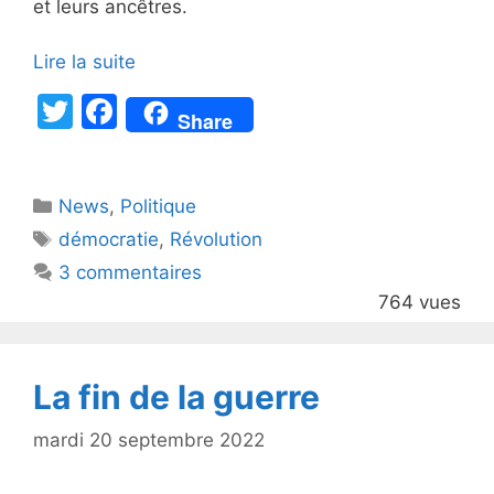
et leurs ancêtres.
Lire la suite
T
F
Share
w
a
itt
c
Catégories
News
er
,
e
Politique
Étiquettes
démocratie
,
Révolution
b
3 commentaires
o
764 vues
o
k
La fin de la guerre
mardi 20 septembre 2022