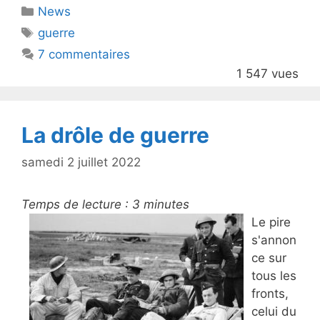
Catégories
News
er
e
Étiquettes
guerre
b
7 commentaires
o
1 547 vues
o
k
La drôle de guerre
samedi 2 juillet 2022
Temps de lecture :
3
minutes
Le pire
s'annon
ce sur
tous les
fronts,
celui du