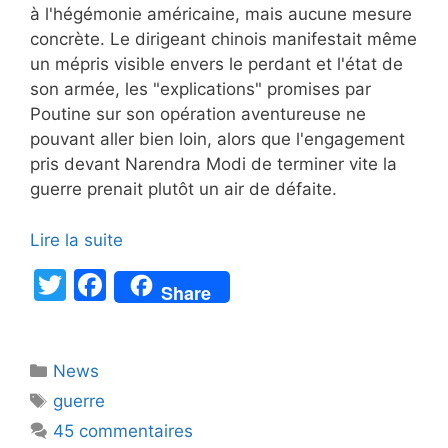
à l'hégémonie américaine, mais aucune mesure
concrète. Le dirigeant chinois manifestait même
un mépris visible envers le perdant et l'état de
son armée, les "explications" promises par
Poutine sur son opération aventureuse ne
pouvant aller bien loin, alors que l'engagement
pris devant Narendra Modi de terminer vite la
guerre prenait plutôt un air de défaite.
Lire la suite
T
F
Share
w
a
itt
c
Catégories
News
er
e
Étiquettes
guerre
b
45 commentaires
o