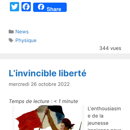
T
F
Share
w
a
itt
c
Catégories
News
er
e
Étiquettes
Physique
b
344 vues
o
o
k
L’invincible liberté
mercredi 26 octobre 2022
Temps de lecture :
< 1
minute
L'enthousiasm
e de la
jeunesse