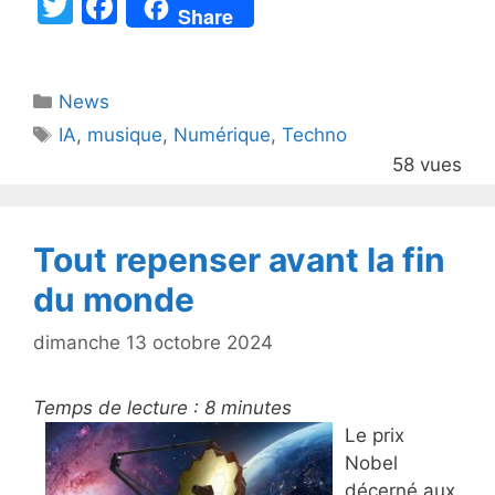
T
F
Share
w
a
itt
c
Catégories
News
er
e
Étiquettes
IA
,
musique
,
Numérique
,
Techno
b
58 vues
o
o
k
Tout repenser avant la fin
du monde
dimanche 13 octobre 2024
Temps de lecture :
8
minutes
Le prix
Nobel
décerné aux