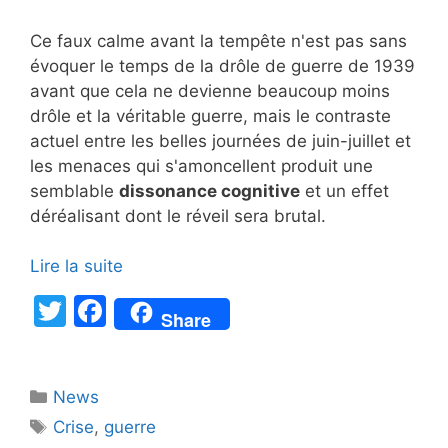
Ce faux calme avant la tempête n'est pas sans
évoquer le temps de la drôle de guerre de 1939
avant que cela ne devienne beaucoup moins
drôle et la véritable guerre, mais le contraste
actuel entre les belles journées de juin-juillet et
les menaces qui s'amoncellent produit une
semblable
dissonance cognitive
et un effet
déréalisant dont le réveil sera brutal.
Lire la suite
T
F
Share
w
a
itt
c
Catégories
News
er
e
Étiquettes
Crise
,
guerre
b