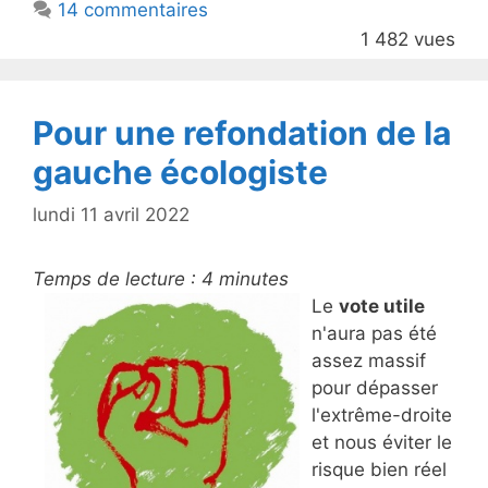
14 commentaires
o
1 482 vues
o
k
Pour une refondation de la
gauche écologiste
lundi 11 avril 2022
Temps de lecture :
4
minutes
Le
vote utile
n'aura pas été
assez massif
pour dépasser
l'extrême-droite
et nous éviter le
risque bien réel