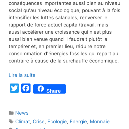
conséquences importantes aussi bien au niveau
social qu'au niveau écologique, pouvant à la fois
intensifier les luttes salariales, renverser le
rapport de force actuel capital/travail, mais
aussi accélérer une croissance qui n'est plus
aussi bien venue quand il faudrait plutôt la
tempérer et, en premier lieu, réduire notre
consommation d'énergies fossiles qui repart au
contraire à cause de la surchauffe économique.
Lire la suite
T
F
Share
w
a
itt
c
Catégories
News
er
e
Étiquettes
Climat
,
Crise
,
Ecologie
,
Energie
,
Monnaie
b