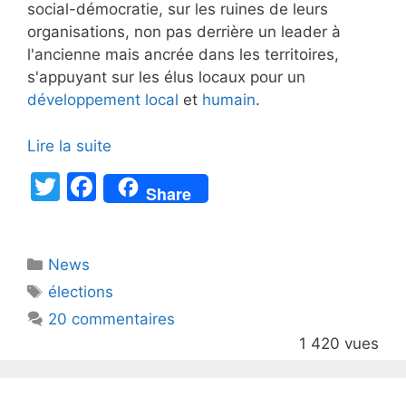
social-démocratie, sur les ruines de leurs
organisations, non pas derrière un leader à
l'ancienne mais ancrée dans les territoires,
s'appuyant sur les élus locaux pour un
développement local
et
humain
.
Lire la suite
T
F
Share
w
a
itt
c
Catégories
News
er
e
Étiquettes
élections
b
20 commentaires
o
1 420 vues
o
k