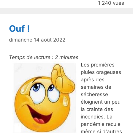
1 240 vues
o
k
Ouf !
dimanche 14 août 2022
Temps de lecture :
2
minutes
Les premières
pluies orageuses
après des
semaines de
sécheresse
éloignent un peu
la crainte des
incendies. La
pandémie recule
même si d'autres