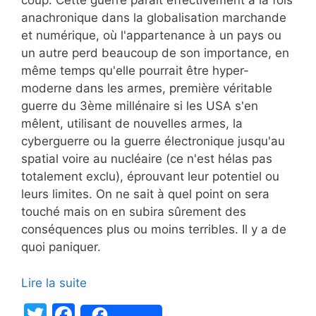
coup. Cette guerre paraît effectivement à la fois
anachronique dans la globalisation marchande
et numérique, où l'appartenance à un pays ou
un autre perd beaucoup de son importance, en
même temps qu'elle pourrait être hyper-
moderne dans les armes, première véritable
guerre du 3ème millénaire si les USA s'en
mêlent, utilisant de nouvelles armes, la
cyberguerre ou la guerre électronique jusqu'au
spatial voire au nucléaire (ce n'est hélas pas
totalement exclu), éprouvant leur potentiel ou
leurs limites. On ne sait à quel point on sera
touché mais on en subira sûrement des
conséquences plus ou moins terribles. Il y a de
quoi paniquer.
Lire la suite
T
F