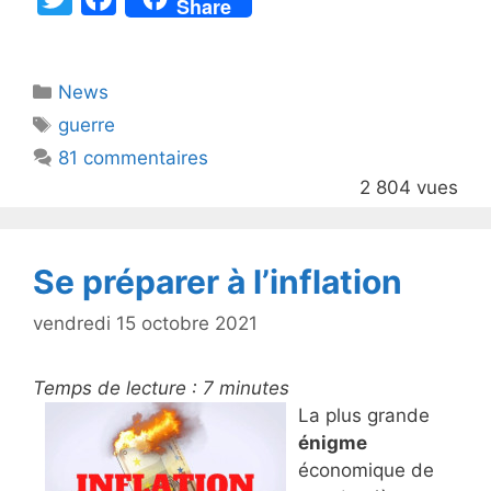
Share
w
a
itt
c
Catégories
News
er
e
Étiquettes
guerre
b
81 commentaires
o
2 804 vues
o
k
Se préparer à l’inflation
vendredi 15 octobre 2021
Temps de lecture :
7
minutes
La plus grande
énigme
économique de