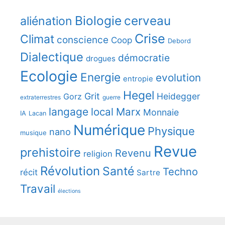
Biologie
cerveau
aliénation
Crise
Climat
conscience
Coop
Debord
Dialectique
démocratie
drogues
Ecologie
Energie
evolution
entropie
Hegel
Grit
Heidegger
Gorz
extraterrestres
guerre
langage
local
Marx
Monnaie
IA
Lacan
Numérique
Physique
nano
musique
Revue
prehistoire
Revenu
religion
Révolution
Santé
Techno
récit
Sartre
Travail
élections