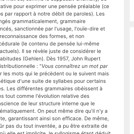
rative pour exprimer une pensée préalable (ce
ps par rapport à notre débit de paroles). Les
angés grammaticalement, grammaire
és, sanctionnée par l'usage, l'ouïe-dire et
 reconnaissance des formes, et non
rocédurale (le contenu de pensée lui-même
ctuels). Il se révèle juste de considérer le
abitudes (Gehlen). Dès 1957, John Rupert
stributionnelle : "
Vous connaîtrez un mot par
ar les mots qui le précèdent ou le suivent mais
étique d'une suite de syllabes pour certains
s. Les différentes grammaires obéissent à
s tout comme l'évolution relative des
cience de leur structure interne que le
hématiquement. On peut même dire qu'il n'y a
nte, garantissant ainsi son efficace. De même,
 sûr pas du tout inventée, a pu être extraite de
 elle est implicite, le syllogisme étant déduit