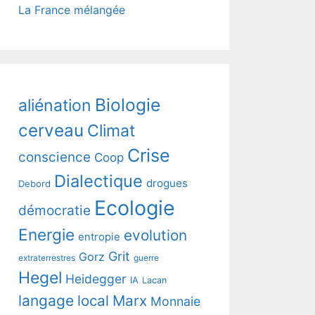
La France mélangée
Biologie
aliénation
cerveau
Climat
Crise
conscience
Coop
Dialectique
drogues
Debord
Ecologie
démocratie
Energie
evolution
entropie
Grit
Gorz
extraterrestres
guerre
Hegel
Heidegger
IA
Lacan
langage
local
Marx
Monnaie