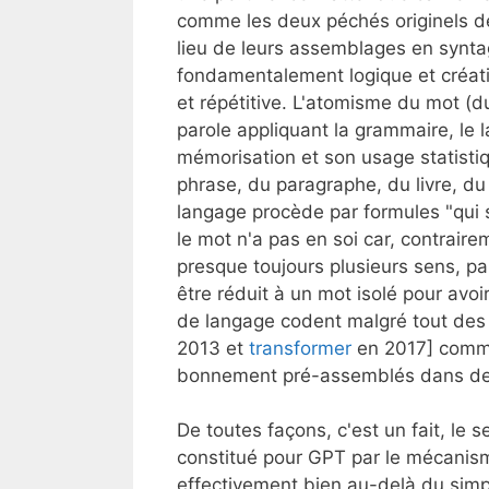
comme les deux péchés originels de l
lieu de leurs assemblages en syntag
fondamentalement logique et créativ
et répétitive. L'atomisme du mot (d
parole appliquant la grammaire, le 
mémorisation et son usage statisti
phrase, du paragraphe, du livre, du 
langage procède par formules "qui 
le mot n'a pas en soi car, contrair
presque toujours plusieurs sens, p
être réduit à un mot isolé pour avoi
de langage codent malgré tout de
2013 et
transformer
en 2017] comme 
bonnement pré-assemblés dans des
De toutes façons, c'est un fait, le
constitué pour GPT par le mécanis
effectivement bien au-delà du sim