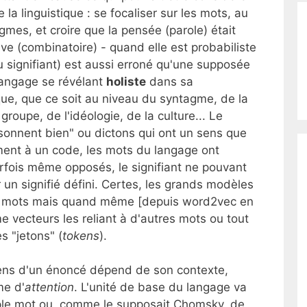
a linguistique : se focaliser sur les mots, au
mes, et croire que la pensée (parole) était
e (combinatoire) - quand elle est probabiliste
u signifiant) est aussi erroné qu'une supposée
langage se révélant
holiste
dans sa
que, que ce soit au niveau du syntagme, de la
groupe, de l'idéologie, de la culture... Le
sonnent bien" ou dictons qui ont un sens que
ement à un code, les mots du langage ont
arfois même opposés, le signifiant ne pouvant
r un signifié défini. Certes, les grands modèles
s mots mais quand même [depuis word2vec en
vecteurs les reliant à d'autres mots ou tout
 "jetons" (
tokens
).
 sens d'un énoncé dépend de son contexte,
me d'
attention
. L'unité de base du langage va
ple mot ou, comme le supposait Chomsky, de