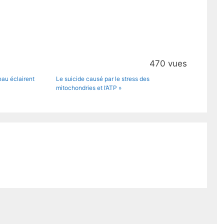
470 vues
veau éclairent
Le suicide causé par le stress des
mitochondries et l’ATP »