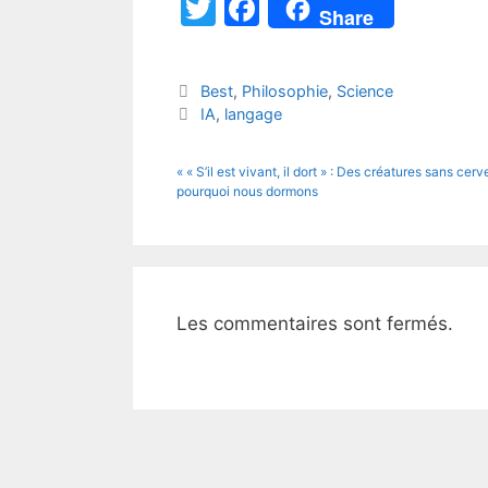
T
F
Share
w
a
itt
c
Catégories
Best
,
Philosophie
,
Science
er
e
Étiquettes
IA
,
langage
b
o
« « S’il est vivant, il dort » : Des créatures sans cer
pourquoi nous dormons
o
k
Les commentaires sont fermés.