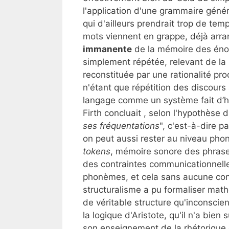
l'application d'une grammaire géné
qui d'ailleurs prendrait trop de tem
mots viennent en grappe, déjà arr
immanente
de la mémoire des énonc
simplement répétée, relevant de la
reconstituée par une rationalité p
n'étant que répétition des discours a
langage comme un système fait d’h
Firth concluait , selon l'hypothèse di
ses fréquentations
", c'est-à-dire p
on peut aussi rester au niveau phon
tokens
, mémoire sonore des phrase
des contraintes communicationnelle
phonèmes, et cela sans aucune cons
structuralisme a pu formaliser mat
de véritable structure qu'inconscie
la logique d'Aristote, qu'il n'a bien
son enseignement de la rhétorique où