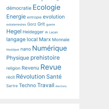
Ecologie
démocratie
Energie
evolution
entropie
Grit
Gorz
extraterrestres
guerre
Hegel
Heidegger
IA
Lacan
langage
local
Marx
Monnaie
Numérique
nano
musique
prehistoire
Physique
Revue
Revenu
religion
Révolution
Santé
récit
Travail
Techno
Sartre
élections