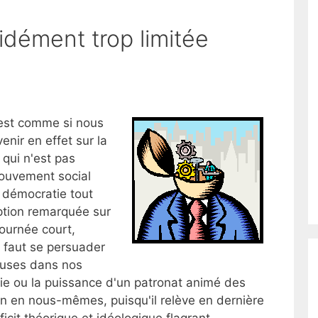
idément trop limitée
'est comme si nous
venir en effet sur la
 qui n'est pas
mouvement social
 démocratie tout
uption remarquée sur
ournée court,
Il faut se persuader
auses dans nos
ie ou la puissance d'un patronat animé des
en en nous-mêmes, puisqu'il relève en dernière
ficit théorique et idéologique flagrant,