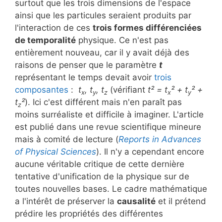
surtout que les trois dimensions de l'espace
ainsi que les particules seraient produits par
l'interaction de ces
trois formes différenciées
de temporalité
physique. Ce n'est pas
entièrement nouveau, car il y avait déjà des
raisons de penser que le paramètre
t
représentant le temps devait avoir
trois
composantes
:
t
, t
, t
(vérifiant
t² = t
² + t
² +
x
y
z
x
y
t
²
). Ici c'est différent mais n'en paraît pas
z
moins surréaliste et difficile à imaginer. L'article
est publié dans une revue scientifique mineure
mais à comité de lecture (
Reports in Advances
of Physical Sciences
). Il n'y a cependant encore
aucune véritable critique de cette dernière
tentative d'unification de la physique sur de
toutes nouvelles bases. Le cadre mathématique
a l'intérêt de préserver la
causalité
et il prétend
prédire les propriétés des différentes