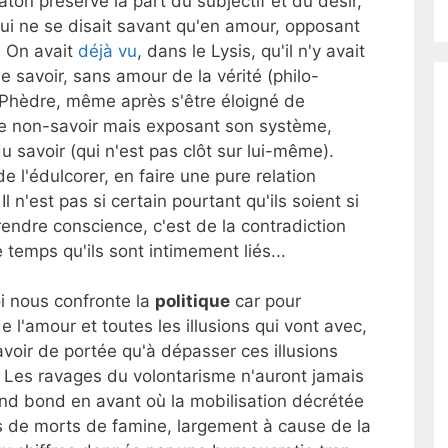
aton préserve la part du subjectif et du désir,
qui ne se disait savant qu'en amour, opposant
e. On avait
déjà vu
, dans le Lysis, qu'il n'y avait
e savoir, sans amour de la vérité (philo-
e Phèdre, même après s'être éloigné de
 le non-savoir mais exposant son système,
u savoir (qui n'est pas clôt sur lui-même).
de l'édulcorer, en faire une pure relation
Il n'est pas si certain pourtant qu'ils soient si
rendre conscience, c'est de la contradiction
 temps qu'ils sont intimement liés...
oi nous confronte la
politique
car pour
de l'amour et toutes les illusions qui vont avec,
 avoir de portée qu'à dépasser ces illusions
s. Les ravages du volontarisme n'auront jamais
and bond en avant où la mobilisation décrétée
ns de morts de famine, largement à cause de la