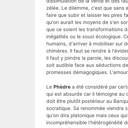
dissimulation de la vérité et des f
zélée. Le dilemme, c'est que sans e
faire que subir et laisser les pires f
qu'on aurait les moyens de s'en sort
que ce soient les transformations d
inégalités ou le souci écologique.
humains, d'arriver à mobiliser sur d
chimères. Il faut se rendre à l'évide
il faut y joindre la parole, les disco
soit audible face aux séductions d
promesses démagogiques. L'amour no
Le
Phèdre
a été considéré par cert
qui est absurde car il témoigne au 
doit être plutôt postérieur au Banqu
socratique. Sa renommée viendra su
qu'on dira platonique mais ceux qui
incompréhensible l'hétérogénéité d