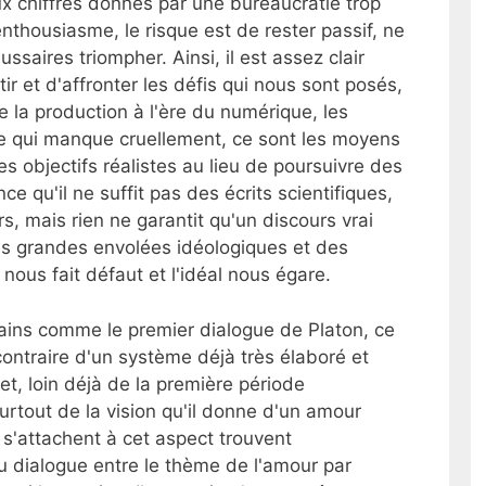
aux chiffres donnés par une bureaucratie trop
nthousiasme, le risque est de rester passif, ne
aussaires triompher. Ainsi, il est assez clair
ir et d'affronter les défis qui nous sont posés,
e la production à l'ère du numérique, les
 Ce qui manque cruellement, ce sont les moyens
es objectifs réalistes au lieu de poursuivre des
nce qu'il ne suffit pas des écrits scientifiques,
urs, mais rien ne garantit qu'un discours vrai
es grandes envolées idéologiques et des
us fait défaut et l'idéal nous égare.
ains comme le premier dialogue de Platon, ce
contraire d'un système déjà très élaboré et
et, loin déjà de la première période
rtout de la vision qu'il donne d'un amour
 s'attachent à cet aspect trouvent
u dialogue entre le thème de l'amour par