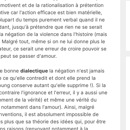
motivent et de la rationalisation à prétention
tive car l'action efficace est bien matérielle,
plupart du temps purement verbal quand il ne
ant, jusqu'à prétendre que rien ne se serait
la négation de la violence dans l'histoire (mais
 Malgré tout, même si on ne lui donne plus le
teur, ce serait une erreur de croire pouvoir se
e peut se passer d'amour.
ute bonne
dialectique
la négation n'est jamais
 ce qu'elle contredit et dont elle prend la
ung conserve autant qu'elle supprime !). Si la
contraire l'ignorance et l'erreur, il y a aussi une
moment de la vérité) et même une vérité du
e, notamment dans l'amour). Ainsi, malgré
inventions, il est absolument impossible de
s plus que sa théorie des idées qui, pour être
sans raisons (renvoyant notamment à la