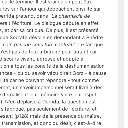
e qui le termine. Il est vrai qu'on peut être
oires sur l'amour qui débouchent ensuite sur
Derrida prétend, dans "
La pharmacie de
erait l'écriture. Le dialogue débute en effet
, et par sa critique. De plus, il est présenté
que Socrate dévoile en demandant à Phèdre
ta main gauche sous ton manteau
". Le fait que
'est pas du tout arbitraire pour autant car
 discours vivant, adressé et adapté à
 (et on a tous les poncifs de la déshumanisation
nces - ou du savoir vécu dirait Gorz - à cause
bilité car ne pouvant répondre - tout comme
ernet, un savoir impersonnel serait livré à des
xternalisent leur mémoire voire leur esprit,
). N'en déplaise à Derrida, la question est
 fabriqué, pas seulement de l'écriture, et
résent
(p128) mais de la présence du maître,
 transmission, et donc du désir, c'est-à-dire