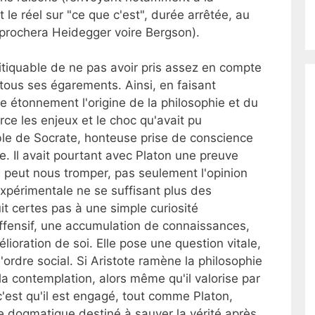
 le réel sur "ce que c'est", durée arrêtée, au
eprochera Heidegger voire Bergson).
ritiquable de ne pas avoir pris assez en compte
 tous ses égarements. Ainsi, en faisant
 étonnement l'origine de la philosophie et du
rce les enjeux et le choc qu'avait pu
able de Socrate, honteuse prise de conscience
e. Il avait pourtant avec Platon une preuve
peut nous tromper, pas seulement l'opinion
expérimentale ne se suffisant plus des
it certes pas à une simple curiosité
ffensif, une accumulation de connaissances,
lioration de soi. Elle pose une question vitale,
'ordre social. Si Aristote ramène la philosophie
la contemplation, alors même qu'il valorise par
, c'est qu'il est engagé, tout comme Platon,
e dogmatique destiné à sauver la vérité après