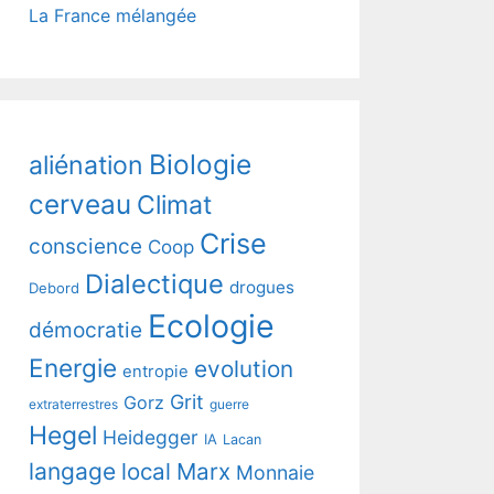
La France mélangée
Biologie
aliénation
cerveau
Climat
Crise
conscience
Coop
Dialectique
drogues
Debord
Ecologie
démocratie
Energie
evolution
entropie
Grit
Gorz
extraterrestres
guerre
Hegel
Heidegger
IA
Lacan
langage
local
Marx
Monnaie