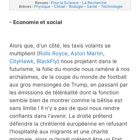
Revues : 
Pour la Science
 - 
La Recherche
Brèves : 
Physique
 - 
Climat
 - 
Biologie
 - 
Santé
 - 
Technologie
- Economie et social
Alors que, d'un côté, les taxis volants se
multiplient (
Rolls Royce
,
Aston Martin
,
CityHawk
,
BlackFly
) nous projetant dans le
futurisme, la folie du monde nous ramène à nos
archaïsmes, de la coupe du monde de football
aux gros mensonges de Trump, en passant par
les émissions de téléréalité dont la fonction
semble bien de montrer comme la bêtise est
sans limite ! Il n'y a pas de quoi nous rendre
confiants dans l'avenir. La droite prétend
défendre la chrétienté européenne en refusant
l'hospitalité aux migrants et une charité
minimale, alors qu'Israël prétend être un Etat