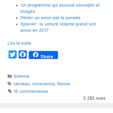
Un programme qui associe concepts et
images
Piloter un avion par la pensée
Xplorair : la voiture volante prend son
envol en 2017
Lire la suite
T
F
Share
w
a
itt
c
Catégories
Science
er
e
Étiquettes
cerveau
,
conscience
,
Revue
b
16 commentaires
o
5 282 vues
o
k