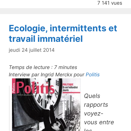
7 141 vues
o
k
Ecologie, intermittents et
travail immatériel
jeudi 24 juillet 2014
Temps de lecture :
7
minutes
Interview par Ingrid Merckx pour
Politis
Quels
rapports
voyez-
vous entre
les