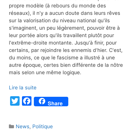
propre modèle (à rebours du monde des
réseaux), il n'y a aucun doute dans leurs rêves
sur la valorisation du niveau national qu'ils
s'imaginent, un peu légèrement, pouvoir être à
leur portée alors qu'ils travaillent plutôt pour
l'extrême-droite montante. Jusqu'à finir, pour
certains, par rejoindre les ennemis d'hier. C'est,
du moins, ce que le fascisme a illustré à une
autre époque, certes bien différente de la nôtre
mais selon une même logique.
Lire la suite
T
F
Share
w
a
itt
c
Catégories
News
er
,
e
Politique