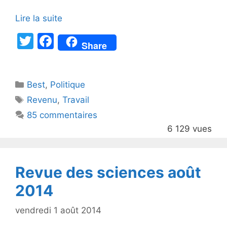
Lire la suite
T
F
Share
w
a
itt
c
Catégories
Best
er
,
Politique
e
Étiquettes
Revenu
,
Travail
b
85 commentaires
o
6 129 vues
o
k
Revue des sciences août
2014
vendredi 1 août 2014