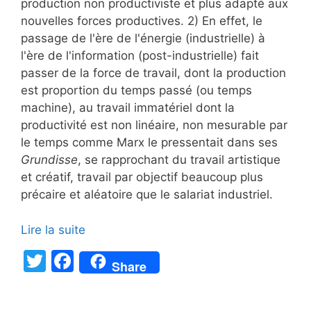
production non productiviste et plus adapté aux
nouvelles forces productives. 2) En effet, le
passage de l'ère de l'énergie (industrielle) à
l'ère de l'information (post-industrielle) fait
passer de la force de travail, dont la production
est proportion du temps passé (ou temps
machine), au travail immatériel dont la
productivité est non linéaire, non mesurable par
le temps comme Marx le pressentait dans ses
Grundisse
, se rapprochant du travail artistique
et créatif, travail par objectif beaucoup plus
précaire et aléatoire que le salariat industriel.
Lire la suite
T
F
Share
w
a
itt
c