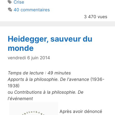
Étiquettes
Crise
b
40 commentaires
o
3 470 vues
o
k
Heidegger, sauveur du
monde
vendredi 6 juin 2014
Temps de lecture :
49
minutes
Apports à la philosophie. De l'avenance
(1936-
1938)
ou
Contributions à la philosophie. De
l'événement
Après avoir dénoncé