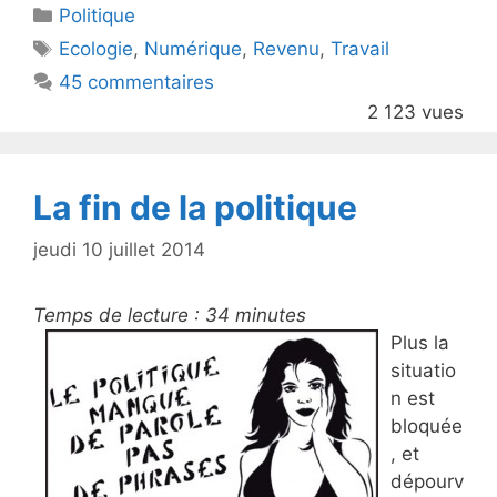
Catégories
Politique
er
e
Étiquettes
Ecologie
,
Numérique
,
Revenu
,
Travail
b
45 commentaires
o
2 123 vues
o
k
La fin de la politique
jeudi 10 juillet 2014
Temps de lecture :
34
minutes
Plus la
situatio
n est
bloquée
, et
dépourv