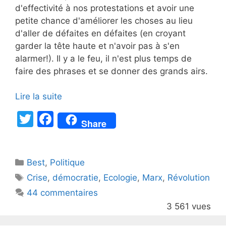
d'effectivité à nos protestations et avoir une
petite chance d'améliorer les choses au lieu
d'aller de défaites en défaites (en croyant
garder la tête haute et n'avoir pas à s'en
alarmer!). Il y a le feu, il n'est plus temps de
faire des phrases et se donner des grands airs.
Lire la suite
T
F
Share
w
a
itt
c
Catégories
Best
er
,
Politique
e
Étiquettes
Crise
,
démocratie
,
Ecologie
,
Marx
,
Révolution
b
44 commentaires
o
3 561 vues
o