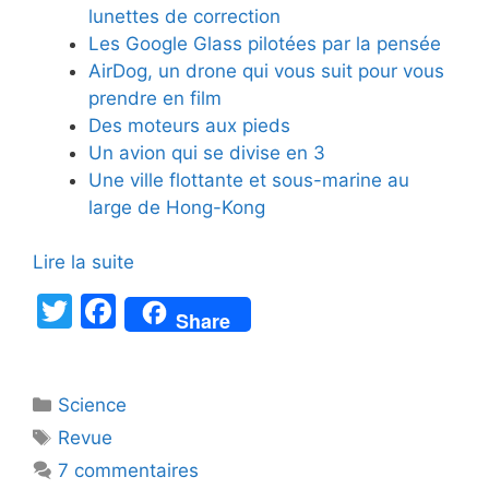
lunettes de correction
Les Google Glass pilotées par la pensée
AirDog, un drone qui vous suit pour vous
prendre en film
Des moteurs aux pieds
Un avion qui se divise en 3
Une ville flottante et sous-marine au
large de Hong-Kong
Lire la suite
T
F
Share
w
a
itt
c
Catégories
Science
er
e
Étiquettes
Revue
b
7 commentaires
o