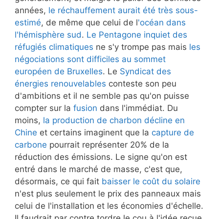
années,
le réchauffement aurait été très sous-
estimé
, de même que celui de l
'océan dans
l'hémisphère sud
.
Le Pentagone inquiet des
réfugiés climatiques
ne s'y trompe pas mais
les
négociations sont difficiles au sommet
européen de Bruxelles
. Le
Syndicat des
énergies renouvelables
conteste son peu
d'ambitions et il ne semble pas qu'on puisse
compter sur la
fusion
dans l'immédiat. Du
moins,
la production de charbon décline en
Chine
et certains imaginent que la
capture de
carbone
pourrait représenter 20% de la
réduction des émissions. Le signe qu'on est
entré dans le marché de masse, c'est que,
désormais, ce qui fait
baisser le coût du solaire
n'est plus seulement le prix des panneaux mais
celui de l'installation et les économies d'échelle.
Il faudrait par contre tordre le cou à l'idée reçue