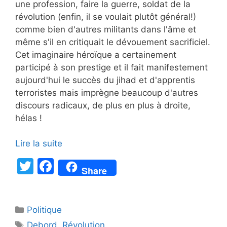
une profession, faire la guerre, soldat de la
révolution (enfin, il se voulait plutôt général!)
comme bien d'autres militants dans l'âme et
même s'il en critiquait le dévouement sacrificiel.
Cet imaginaire héroïque a certainement
participé à son prestige et il fait manifestement
aujourd'hui le succès du jihad et d'apprentis
terroristes mais imprègne beaucoup d'autres
discours radicaux, de plus en plus à droite,
hélas !
Lire la suite
T
F
Share
w
a
itt
c
Catégories
Politique
er
e
Étiquettes
Debord
,
Révolution