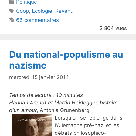
Catégories
Politique
er
e
Étiquettes
Coop
,
Ecologie
,
Revenu
b
66 commentaires
o
2 804 vues
o
k
Du national-populisme au
nazisme
mercredi 15 janvier 2014
Temps de lecture :
10
minutes
Hannah Arendt et Martin Heidegger, histoire
d'un amour
, Antonia Grunenberg
Lorsqu'on se replonge dans
l'Allemagne pré-nazi et les
débats philosophico-