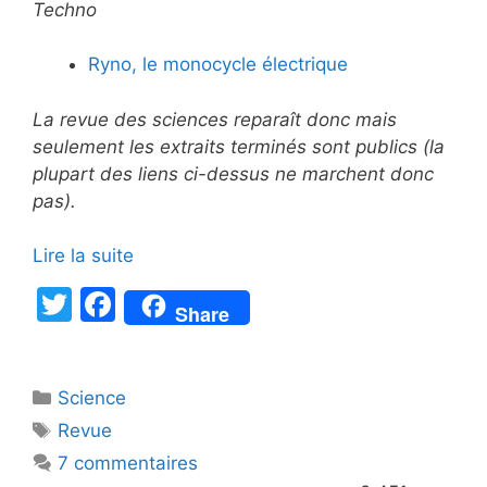
Techno
Ryno, le monocycle électrique
La revue des sciences reparaît donc mais
seulement les extraits terminés sont publics (la
plupart des liens ci-dessus ne marchent donc
pas).
Lire la suite
T
F
Share
w
a
itt
c
Catégories
Science
er
e
Étiquettes
Revue
b
7 commentaires
o