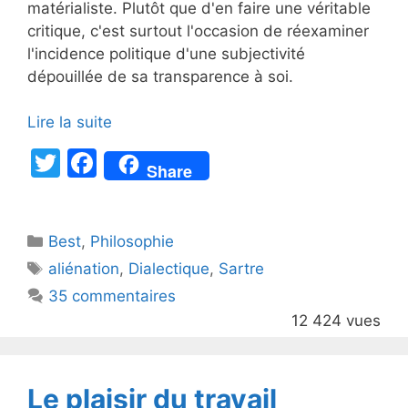
matérialiste. Plutôt que d'en faire une véritable
critique, c'est surtout l'occasion de réexaminer
l'incidence politique d'une subjectivité
dépouillée de sa transparence à soi.
Lire la suite
T
F
Share
w
a
itt
c
Catégories
Best
er
,
Philosophie
e
Étiquettes
aliénation
,
Dialectique
,
Sartre
b
35 commentaires
o
12 424 vues
o
k
Le plaisir du travail