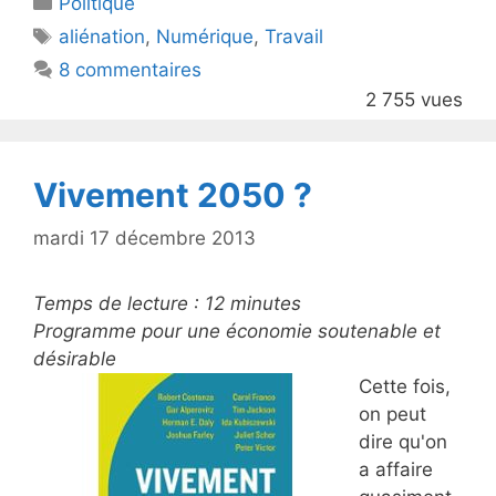
Politique
er
e
Étiquettes
aliénation
,
Numérique
,
Travail
b
8 commentaires
o
2 755 vues
o
k
Vivement 2050 ?
mardi 17 décembre 2013
Temps de lecture :
12
minutes
Programme pour une économie soutenable et
désirable
Cette fois,
on peut
dire qu'on
a affaire