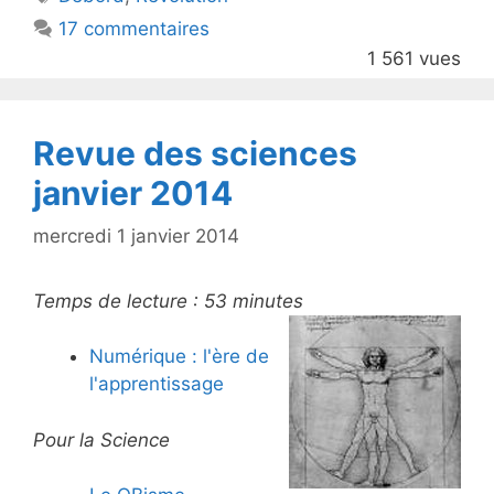
b
17 commentaires
o
1 561 vues
o
k
Revue des sciences
janvier 2014
mercredi 1 janvier 2014
Temps de lecture :
53
minutes
Numérique : l'ère de
l'apprentissage
Pour la Science