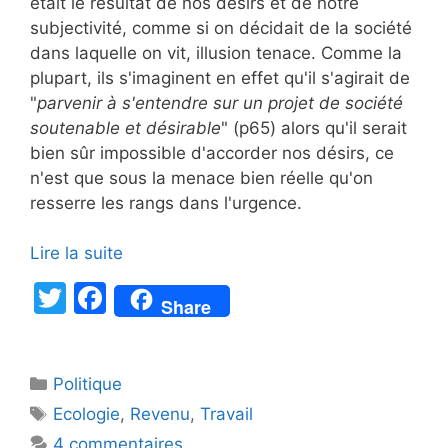
était le résultat de nos désirs et de notre
subjectivité, comme si on décidait de la société
dans laquelle on vit, illusion tenace. Comme la
plupart, ils s'imaginent en effet qu'il s'agirait de
"
parvenir à s'entendre sur un projet de société
soutenable et désirable
" (p65) alors qu'il serait
bien sûr impossible d'accorder nos désirs, ce
n'est que sous la menace bien réelle qu'on
resserre les rangs dans l'urgence.
Lire la suite
T
F
Share
w
a
itt
c
Catégories
Politique
er
e
Étiquettes
Ecologie
,
Revenu
,
Travail
b
4 commentaires