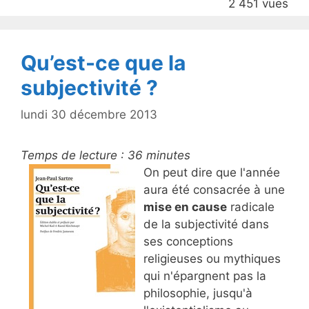
2 451 vues
o
k
Qu’est-ce que la
subjectivité ?
lundi 30 décembre 2013
Temps de lecture :
36
minutes
On peut dire que l'année
aura été consacrée à une
mise en cause
radicale
de la subjectivité dans
ses conceptions
religieuses ou mythiques
qui n'épargnent pas la
philosophie, jusqu'à