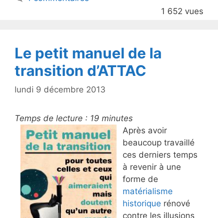
o
1 652 vues
o
k
Le petit manuel de la
transition d’ATTAC
lundi 9 décembre 2013
Temps de lecture :
19
minutes
Après avoir
beaucoup travaillé
ces derniers temps
à revenir à une
forme de
matérialisme
historique
rénové
contre les illusions