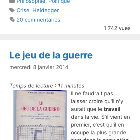
Philosophie
er
e
,
Politique
Étiquettes
Crise
,
Heidegger
b
20 commentaires
o
1 742 vues
o
k
Le jeu de la guerre
mercredi 8 janvier 2014
Temps de lecture :
11
minutes
Il ne faudrait pas
laisser croire qu'il n'y
aurait que le
travail
dans la vie. S'il vient en
premier, c'est qu'il en
occupe la plus grande