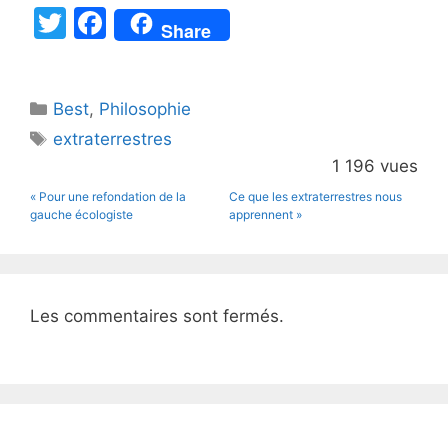
T
F
Share
w
a
itt
c
Catégories
Best
er
,
Philosophie
e
Étiquettes
extraterrestres
b
1 196 vues
o
« Pour une refondation de la
Ce que les extraterrestres nous
o
gauche écologiste
apprennent »
k
Les commentaires sont fermés.