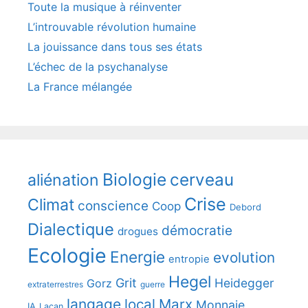
Toute la musique à réinventer
L’introuvable révolution humaine
La jouissance dans tous ses états
L’échec de la psychanalyse
La France mélangée
Biologie
cerveau
aliénation
Crise
Climat
conscience
Coop
Debord
Dialectique
démocratie
drogues
Ecologie
Energie
evolution
entropie
Hegel
Grit
Heidegger
Gorz
extraterrestres
guerre
langage
local
Marx
Monnaie
IA
Lacan