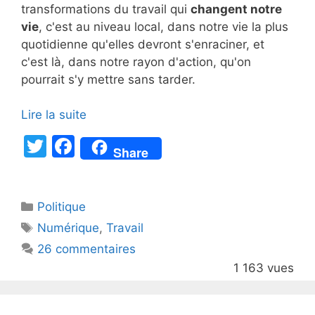
transformations du travail qui
changent notre
vie
, c'est au niveau local, dans notre vie la plus
quotidienne qu'elles devront s'enraciner, et
c'est là, dans notre rayon d'action, qu'on
pourrait s'y mettre sans tarder.
Lire la suite
T
F
Share
w
a
itt
c
Catégories
Politique
er
e
Étiquettes
Numérique
,
Travail
b
26 commentaires
o
1 163 vues
o
k