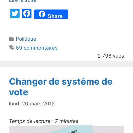
Lire la suite
T
F
Share
w
a
itt
c
Catégories
Politique
er
e
69 commentaires
b
2 798 vues
o
o
k
Changer de système de
vote
lundi 26 mars 2012
Temps de lecture :
7
minutes