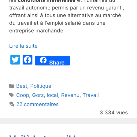
travail autonome permis par un revenu garanti,
offrant ainsi à tous une alternative au marché
du travail et à l'emploi salarié dans une
entreprise marchande.
Lire la suite
T
F
Share
w
a
itt
c
Catégories
Best
er
,
Politique
e
Étiquettes
Coop
,
Gorz
,
local
,
Revenu
,
Travail
b
22 commentaires
o
3 334 vues
o
k