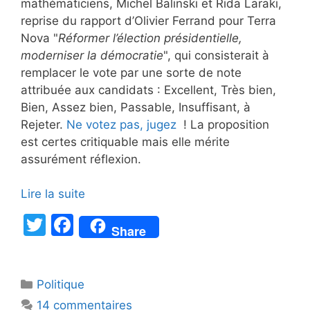
mathématiciens, Michel Balinski et Rida Laraki,
reprise du rapport d’Olivier Ferrand pour Terra
Nova "
Réformer l’élection présidentielle,
moderniser la démocratie
", qui consisterait à
remplacer le vote par une sorte de note
attribuée aux candidats : Excellent, Très bien,
Bien, Assez bien, Passable, Insuffisant, à
Rejeter.
Ne votez pas, jugez
! La proposition
est certes critiquable mais elle mérite
assurément réflexion.
Lire la suite
T
F
Share
w
a
itt
c
Catégories
Politique
er
e
14 commentaires