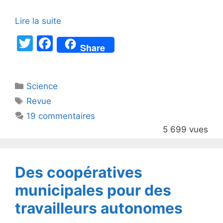
Lire la suite
T
F
Share
w
a
itt
c
Catégories
Science
er
e
Étiquettes
Revue
b
19 commentaires
o
5 699 vues
o
k
Des coopératives
municipales pour des
travailleurs autonomes