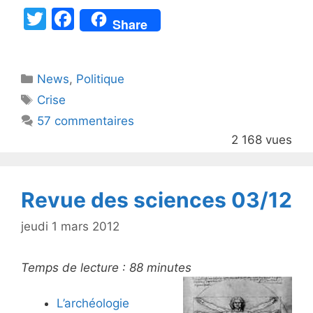
T
F
Share
w
a
itt
c
Catégories
News
er
,
e
Politique
Étiquettes
Crise
b
57 commentaires
o
2 168 vues
o
k
Revue des sciences 03/12
jeudi 1 mars 2012
Temps de lecture :
88
minutes
L’archéologie