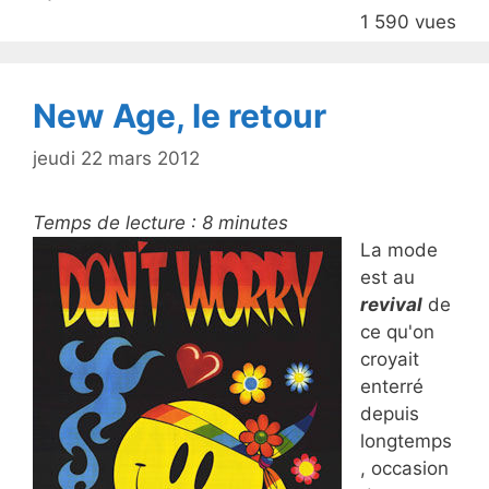
b
1 590 vues
o
o
k
New Age, le retour
jeudi 22 mars 2012
Temps de lecture :
8
minutes
La mode
est au
revival
de
ce qu'on
croyait
enterré
depuis
longtemps
, occasion