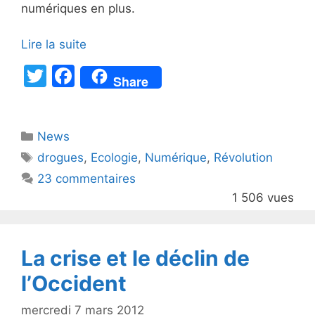
numériques en plus.
Lire la suite
T
F
Share
w
a
itt
c
Catégories
News
er
e
Étiquettes
drogues
,
Ecologie
,
Numérique
,
Révolution
b
23 commentaires
o
1 506 vues
o
k
La crise et le déclin de
l’Occident
mercredi 7 mars 2012