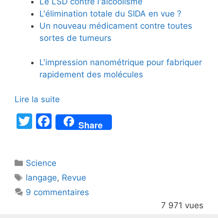
Le LSD contre l'alcoolisme
L'élimination totale du SIDA en vue ?
Un nouveau médicament contre toutes
sortes de tumeurs
L'impression nanométrique pour fabriquer
rapidement des molécules
Lire la suite
T
F
Share
w
a
itt
c
Catégories
Science
er
e
Étiquettes
langage
,
Revue
b
9 commentaires
o
7 971 vues
o