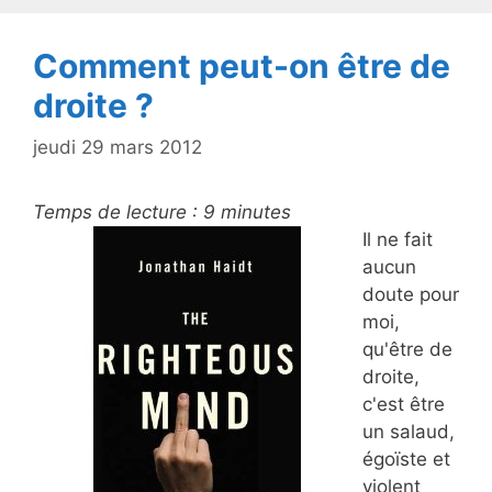
k
Comment peut-on être de
droite ?
jeudi 29 mars 2012
Temps de lecture :
9
minutes
Il ne fait
aucun
doute pour
moi,
qu'être de
droite,
c'est être
un salaud,
égoïste et
violent