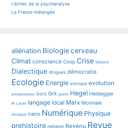
L’échec de la psychanalyse
La France mélangée
Biologie
cerveau
aliénation
Crise
Climat
conscience
Coop
Debord
Dialectique
démocratie
drogues
Ecologie
Energie
evolution
entropie
Hegel
Grit
Heidegger
Gorz
extraterrestres
guerre
langage
local
Marx
Monnaie
IA
Lacan
Numérique
Physique
nano
musique
Revue
prehistoire
Revenu
religion