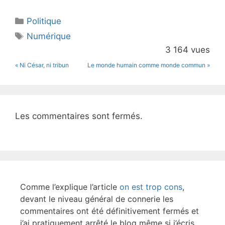
itt
c
Catégories
Politique
er
e
Étiquettes
Numérique
b
3 164 vues
o
« Ni César, ni tribun
Le monde humain comme monde commun »
o
k
Les commentaires sont fermés.
Comme l’explique l’article
on est trop cons
,
devant le niveau général de connerie les
commentaires ont été définitivement fermés et
j’ai pratiquement arrêté le blog même si j’écris