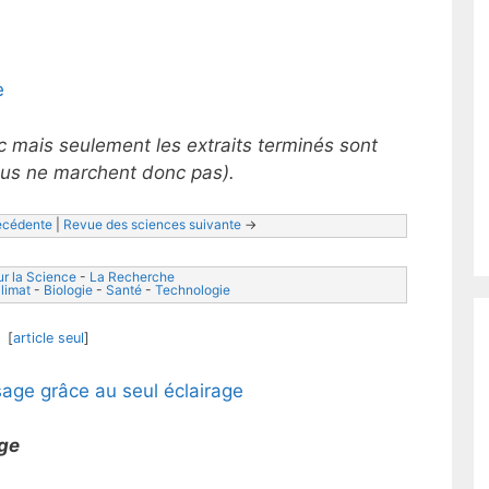
e
c mais seulement les extraits terminés sont
ssus ne marchent donc pas).
écédente
 | 
Revue des sciences suivante
 ->
r la Science
 - 
La Recherche
limat
 - 
Biologie
 - 
Santé
 - 
Technologie
[
article seul
]
age