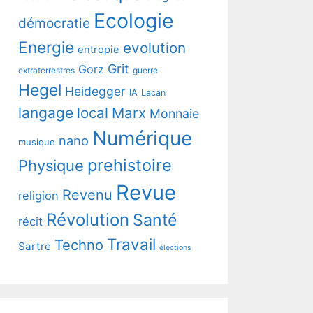
Ecologie
démocratie
Energie
evolution
entropie
Grit
Gorz
extraterrestres
guerre
Hegel
Heidegger
IA
Lacan
langage
local
Marx
Monnaie
Numérique
nano
musique
prehistoire
Physique
Revue
Revenu
religion
Révolution
Santé
récit
Travail
Techno
Sartre
élections