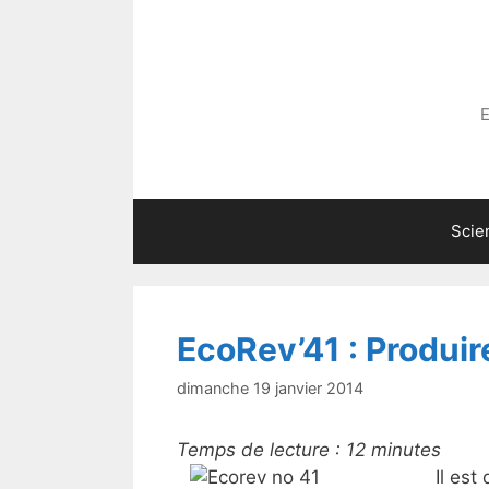
Aller
au
contenu
E
Scie
EcoRev’41 : Produi
dimanche 19 janvier 2014
Temps de lecture :
12
minutes
Il est