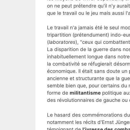
on ne peut prétendre qu'il n'y aurai
que le travail ou le jeu mais aussi l
Le travail n'a jamais été le seul mo
tripartition (prétendument) indo-eu
(
laboratores
), "ceux qui combattent
La disparition de la guerre dans no
inhabituellement longue dans notre 
la combativité se réfugierait désor
économique. Il était sans doute un 
ancienne et structurante que la guer
semble bien que, pour certains du m
forme de
militantisme
politique au
des révolutionnaires de gauche ou d
Le hasard des commémorations du ce
notamment les récits d'Ernst Jünger
témoignant de
l'ivresse des comb