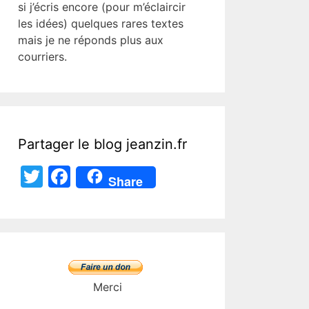
si j’écris encore (pour m’éclaircir
les idées) quelques rares textes
mais je ne réponds plus aux
courriers.
Partager le blog jeanzin.fr
T
F
Share
w
a
itt
c
er
e
b
o
Merci
o