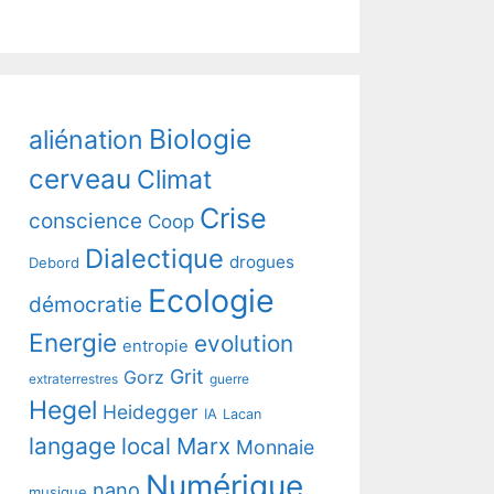
Biologie
aliénation
cerveau
Climat
Crise
conscience
Coop
Dialectique
drogues
Debord
Ecologie
démocratie
Energie
evolution
entropie
Grit
Gorz
extraterrestres
guerre
Hegel
Heidegger
IA
Lacan
langage
local
Marx
Monnaie
Numérique
nano
musique