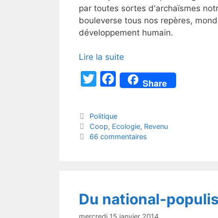
par toutes sortes d'archaïsmes not
bouleverse tous nos repères, monde
développement humain.
Lire la suite
T
F
Share
w
a
itt
c
Catégories
Politique
er
e
Étiquettes
Coop
,
Ecologie
,
Revenu
b
66 commentaires
o
o
k
Du national-populi
mercredi 15 janvier 2014