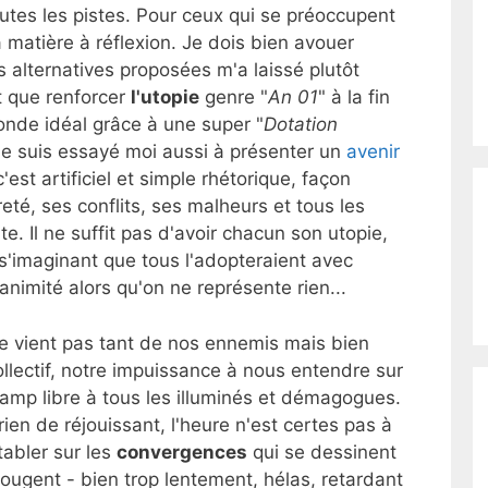
utes les pistes. Pour ceux qui se préoccupent
là matière à réflexion. Je dois bien avouer
 alternatives proposées m'a laissé plutôt
t que renforcer
l'utopie
genre "
An 01
" à la fin
nde idéal grâce à une super "
Dotation
me suis essayé moi aussi à présenter un
avenir
est artificiel et simple rhétorique, façon
reté, ses conflits, ses malheurs et tous les
te. Il ne suffit pas d'avoir chacun son utopie,
s'imaginant que tous l'adopteraient avec
animité alors qu'on ne représente rien...
ne vient pas tant de nos ennemis mais bien
collectif, notre impuissance à nous entendre sur
champ libre à tous les illuminés et démagogues.
rien de réjouissant, l'heure n'est certes pas à
tabler sur les
convergences
qui se dessinent
 bougent - bien trop lentement, hélas, retardant