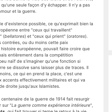
t qu'une seule façon d'y échapper. Il n'y a pas
'amour et la guerre.
de d'existence possible, ce qu'exprimait bien la
ropéenne entre "ceux qui travaillent"
" (
bellatores
) et "ceux qui prient" (
oratores
).
s contrées, ou du moins cette paix
histoire européenne, pouvait faire croire que
mais entièrement dans la compétition
peu naïf de s'imaginer qu'une fonction si
re se dissolve sans laisser plus de traces. Il
oins, ce qui en prend la place, c'est une
x accents effectivement militaires et qui va
e droite jusqu'aux Islamistes.
ntenaire de la guerre de 1914 fait resurgir
 sur "
La guerre comme expérience intérieure
",
ats
, qui fait trouver si terne le retour à la vie