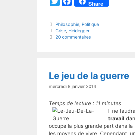
T
F
Share
w
a
itt
c
Catégories
Philosophie
,
Politique
er
e
Étiquettes
Crise
,
Heidegger
b
20 commentaires
o
o
k
Le jeu de la guerre
mercredi 8 janvier 2014
Temps de lecture :
11
minutes
Il ne faudra
travail
dans
occupe la plus grande part dans la
les moyens de vivre. Cependant, une 