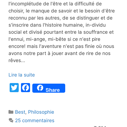
l'incomplétude de l'être et la difficulté de
choisir, le manque de savoir et le besoin d'être
reconnu par les autres, de se distinguer et de
s'inscrire dans l'histoire humaine, in-dividu
social et divisé pourtant entre la souffrance et
l'ennui, mi-ange, mi-bête si ce n'est pire
encore! mais l'aventure n'est pas finie où nous
avons notre part à jouer avant de rire de nos
rêves...
Lire la suite
T
F
Share
w
a
itt
c
Catégories
Best
er
,
Philosophie
e
25 commentaires
b