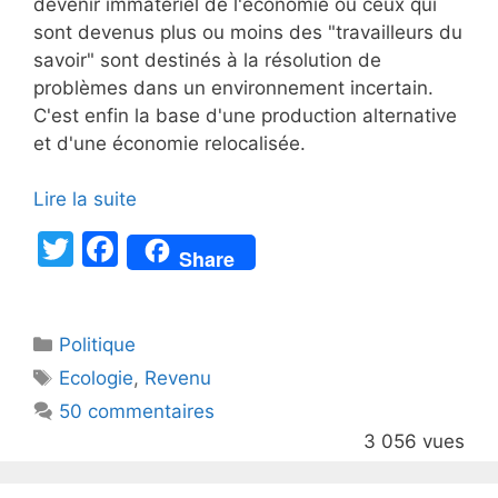
devenir immatériel de l'économie où ceux qui
sont devenus plus ou moins des "travailleurs du
savoir" sont destinés à la résolution de
problèmes dans un environnement incertain.
C'est enfin la base d'une production alternative
et d'une économie relocalisée.
Lire la suite
T
F
Share
w
a
itt
c
Catégories
Politique
er
e
Étiquettes
Ecologie
,
Revenu
b
50 commentaires
o
3 056 vues
o
k