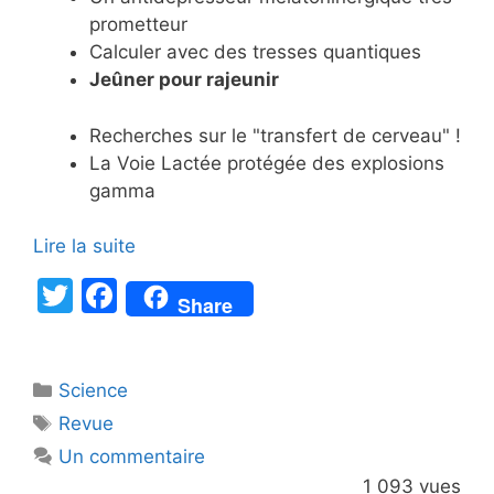
prometteur
Calculer avec des tresses quantiques
Jeûner pour rajeunir
Recherches sur le "transfert de cerveau" !
La Voie Lactée protégée des explosions
gamma
Lire la suite
T
F
Share
w
a
itt
c
Catégories
Science
er
e
Étiquettes
Revue
b
Un commentaire
o
1 093 vues