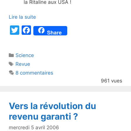
la Ritaline aux USA !
Lire la suite
T
F
Share
w
a
itt
c
Catégories
Science
er
e
Étiquettes
Revue
b
8 commentaires
o
961 vues
o
k
Vers la révolution du
revenu garanti ?
mercredi 5 avril 2006