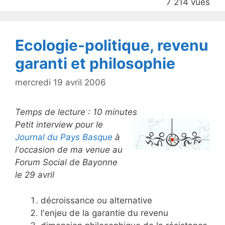
7 214 vues
o
o
k
Ecologie-politique, revenu
garanti et philosophie
mercredi 19 avril 2006
Temps de lecture :
10
minutes
Petit interview pour le
Journal du Pays Basque
à
l'occasion de ma venue au
Forum Social de Bayonne
le 29 avril
décroissance ou alternative
l'enjeu de la garantie du revenu