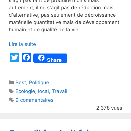
s'agit pas tant de produire moins mais
autrement, il ne s'agit pas de réduction mais
d'alternative, pas seulement de décroissance
matérielle quantitative mais de développement
humain et de qualité de la vie.
Lire la suite
T
F
Share
w
a
itt
c
Catégories
Best
er
,
Politique
e
Étiquettes
Ecologie
,
local
,
Travail
b
9 commentaires
o
2 378 vues
o
k