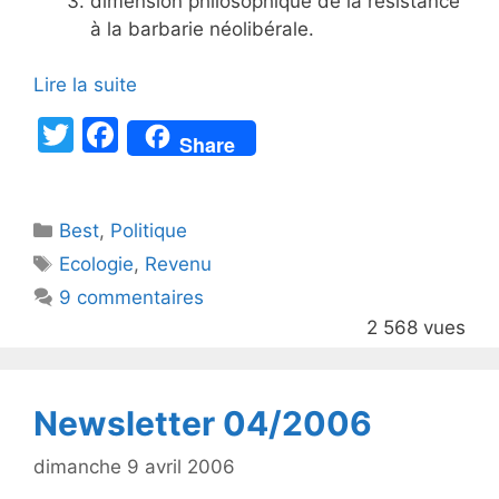
dimension philosophique de la résistance
à la barbarie néolibérale.
Lire la suite
T
F
Share
w
a
itt
c
Catégories
Best
er
,
Politique
e
Étiquettes
Ecologie
,
Revenu
b
9 commentaires
o
2 568 vues
o
k
Newsletter 04/2006
dimanche 9 avril 2006