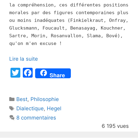
la compréhension, ces différentes positions
morales par des figures contemporaines plus
ou moins inadéquates (Finkielkraut, Onfray,
Glucksmann, Foucault, Benasayag, Kouchner,
Sartre, Morin, Rosanvallon, Slama, Bové),
qu'on m'en excuse !
Lire la suite
T
F
Share
w
a
itt
c
Catégories
Best
er
,
Philosophie
e
Étiquettes
Dialectique
,
Hegel
b
8 commentaires
o
6 195 vues
o