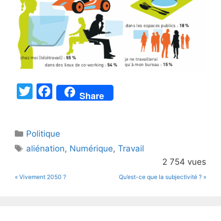
T
F
Share
w
a
itt
c
Catégories
Politique
er
e
Étiquettes
aliénation
,
Numérique
,
Travail
b
2 754 vues
o
« Vivement 2050 ?
Qu’est-ce que la subjectivité ? »
o
k