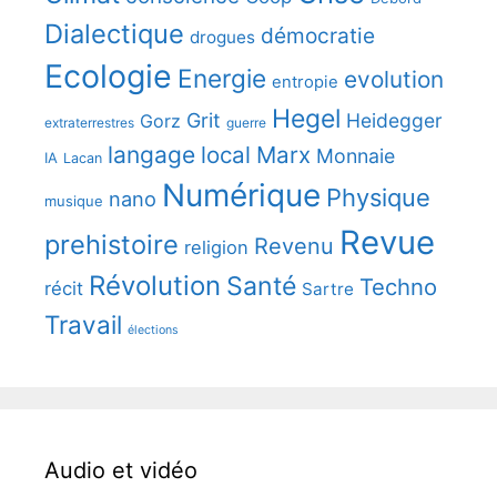
Dialectique
démocratie
drogues
Ecologie
Energie
evolution
entropie
Hegel
Grit
Heidegger
Gorz
extraterrestres
guerre
langage
local
Marx
Monnaie
IA
Lacan
Numérique
Physique
nano
musique
Revue
prehistoire
Revenu
religion
Révolution
Santé
Techno
récit
Sartre
Travail
élections
Audio et vidéo