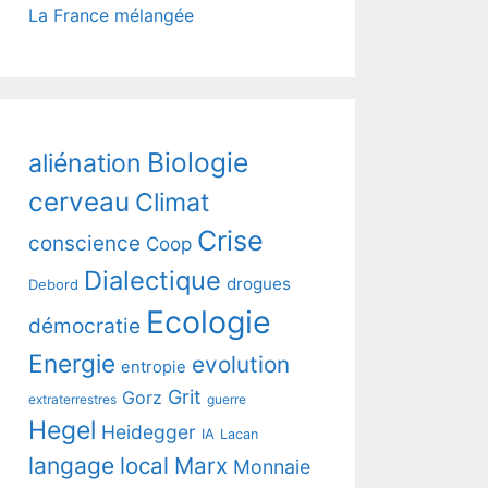
La France mélangée
Biologie
aliénation
cerveau
Climat
Crise
conscience
Coop
Dialectique
drogues
Debord
Ecologie
démocratie
Energie
evolution
entropie
Grit
Gorz
extraterrestres
guerre
Hegel
Heidegger
IA
Lacan
langage
local
Marx
Monnaie