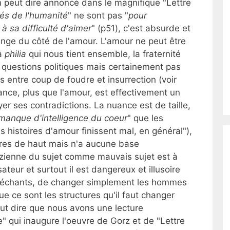
 peut dire annoncé dans le magnifique "Lettre
ltés de l'humanité
" ne sont pas "
pour
à sa difficulté d'aimer
" (p51), c'est absurde et
ange du côté de l'amour. L'amour ne peut être
La
philia
qui nous tient ensemble, la fraternité
es questions politiques mais certainement pas
s entre coup de foudre et insurrection (voir
sance, plus que l'amour, est effectivement un
yer ses contradictions. La nuance est de taille,
manque d'intelligence du coeur
" que les
s histoires d'amour finissent mal, en général"),
utres de haut mais n'a aucune base
rzienne du sujet comme mauvais sujet est à
ateur et surtout il est dangereux et illusoire
es méchants, de changer simplement les hommes
e ce sont les structures qu'il faut changer
faut dire que nous avons une lecture
" qui inaugure l'oeuvre de Gorz et de "Lettre