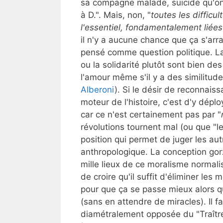
sa compagne malade, suicide qu'on
à D.". Mais, non, "
toutes les difficu
l'essentiel, fondamentalement liées 
il n'y a aucune chance que ça s'arr
pensé comme question politique. 
ou la solidarité plutôt sont bien d
l'amour même s'il y a des similitude
Alberoni
). Si le désir de reconnais
moteur de l'histoire, c'est d'y déplo
car ce n'est certainement pas par "
révolutions tournent mal (ou que "le
position qui permet de juger les a
anthropologique. La conception go
mille lieux de ce moralisme normalis
de croire qu'il suffit d'éliminer l
pour que ça se passe mieux alors qu
(sans en attendre de miracles). Il 
diamétralement opposée du "Traître