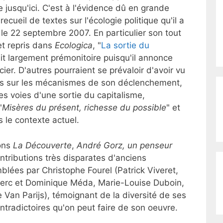
 jusqu'ici. C'est à l'évidence dû en grande
 recueil de textes sur l'écologie politique qu'il a
le 22 septembre 2007. En particulier son tout
et repris dans
Ecologica
, "
La sortie du
ait largement prémonitoire puisqu'il annonce
ier. D'autres pourraient se prévaloir d'avoir vu
ions sur les mécanismes de son déclenchement,
s voies d'une sortie du capitalisme,
"
Misères du présent, richesse du possible
" et
s le contexte actuel.
ions
La Découverte
,
André Gorz, un penseur
ntributions très disparates d'anciens
blées par Christophe Fourel (Patrick Viveret,
Clerc et Dominique Méda, Marie-Louise Duboin,
 Van Parijs), témoignant de la diversité de ses
tradictoires qu'on peut faire de son oeuvre.