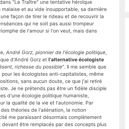
is dans "Le Traître" une tentative héroïque
au malaise et au vide insupportable, sa dernière
une façon de tirer le rideau et de recouvrir la
ienséances qui ne soit pas aussi trompeur
 triomphe de l'amour si l'on veut, mais dans
te,
André Gorz, pionnier de l'écologie politique
,
itique d'André Gorz et
l'alternative écologiste
ésent, richesse du possible
". Il me semble que
e pour les écologistes anti-capitalistes, même
ositions, sans aucun doute, ce que j'ai retiré
ste. Je ne prétends pas être un fidèle disciple
es d'une écologie politique humaniste,
sur la qualité de la vie et l'autonomie. Par
des théories de l'aliénation, la notion
cité me paraissant désormais complètement
et devant être remplacés par des concepts plus