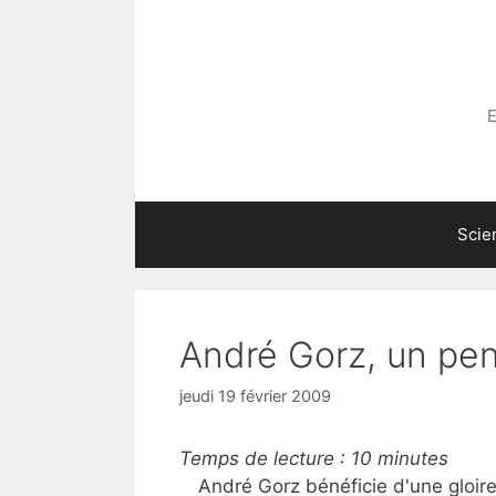
Aller
au
contenu
E
Scie
André Gorz, un pens
jeudi 19 février 2009
Temps de lecture :
10
minutes
André Gorz bénéficie d'une gloir