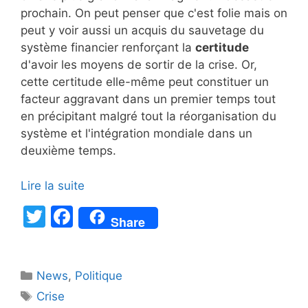
prochain. On peut penser que c'est folie mais on
peut y voir aussi un acquis du sauvetage du
système financier renforçant la
certitude
d'avoir les moyens de sortir de la crise. Or,
cette certitude elle-même peut constituer un
facteur aggravant dans un premier temps tout
en précipitant malgré tout la réorganisation du
système et l'intégration mondiale dans un
deuxième temps.
Lire la suite
T
F
Share
w
a
itt
c
Catégories
News
er
,
e
Politique
Étiquettes
Crise
b