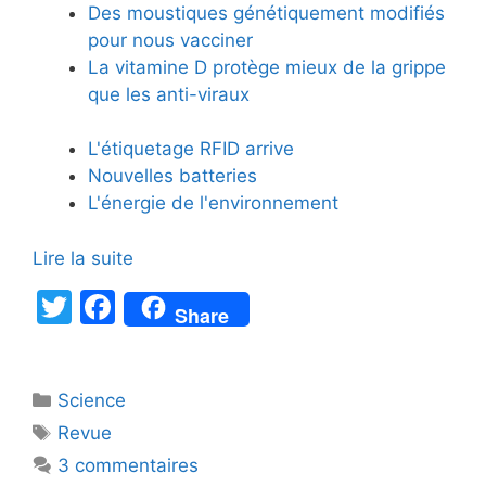
Des moustiques génétiquement modifiés
pour nous vacciner
La vitamine D protège mieux de la grippe
que les anti-viraux
L'étiquetage RFID arrive
Nouvelles batteries
L'énergie de l'environnement
Lire la suite
T
F
Share
w
a
itt
c
Catégories
Science
er
e
Étiquettes
Revue
b
3 commentaires
o