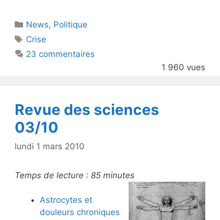
itt
c
Catégories
News
er
,
e
Politique
Étiquettes
Crise
b
23 commentaires
o
1 960 vues
o
k
Revue des sciences
03/10
lundi 1 mars 2010
Temps de lecture :
85
minutes
Astrocytes et
douleurs chroniques