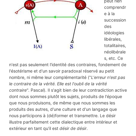
peut rien
comprendr
e à la
succession
des
idéologies
libérales,
totalitaires,
néolibérale
s, etc. Ce
n'est pas seulement l'identité des contraires, fondement de
l'ésotérisme et d'un savoir paradoxal réservé au petit
nombre, ni même leur complémentarité ("
L'erreur n'est pas
le contraire de la vérité. Elle est l'oubli de la vérité
contraire
". Pascal). Il s'agit bien de leur contradiction active
dont nous sommes plutôt les sujets, produits de l'époque
que nous produisons, de même que nous sommes les
produits des autres, d'une culture et d'un langage que
nous participons à (dé)former et transmettre. Le désir
illustre parfaitement cette dialectique entre intérieur et
extérieur en tant qu'il est
désir de désir
.