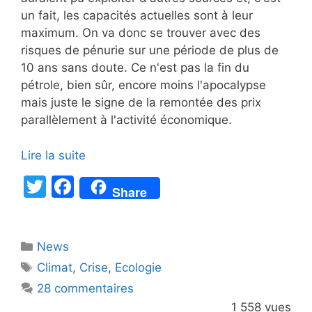
un fait, les capacités actuelles sont à leur
maximum. On va donc se trouver avec des
risques de pénurie sur une période de plus de
10 ans sans doute. Ce n'est pas la fin du
pétrole, bien sûr, encore moins l'apocalypse
mais juste le signe de la remontée des prix
parallèlement à l'activité économique.
Lire la suite
T
F
Share
w
a
itt
c
Catégories
News
er
e
Étiquettes
Climat
,
Crise
,
Ecologie
b
28 commentaires
o
1 558 vues