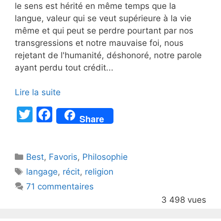
le sens est hérité en même temps que la
langue, valeur qui se veut supérieure à la vie
même et qui peut se perdre pourtant par nos
transgressions et notre mauvaise foi, nous
rejetant de l'humanité, déshonoré, notre parole
ayant perdu tout crédit...
Lire la suite
T
F
Share
w
a
itt
c
Catégories
Best
er
,
Favoris
e
,
Philosophie
Étiquettes
langage
,
récit
,
religion
b
71 commentaires
o
3 498 vues
o