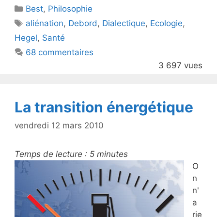
Catégories
Best
er
,
Philosophie
e
Étiquettes
aliénation
,
Debord
,
Dialectique
,
Ecologie
,
b
Hegel
,
Santé
o
68 commentaires
o
3 697 vues
k
La transition énergétique
vendredi 12 mars 2010
Temps de lecture :
5
minutes
O
n
n'
a
rie