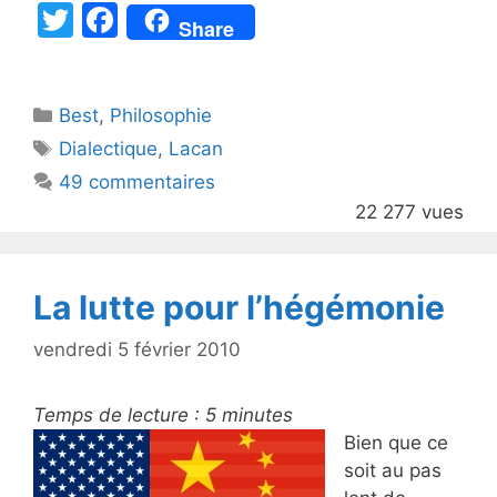
T
F
Share
w
a
itt
c
Catégories
Best
er
,
Philosophie
e
Étiquettes
Dialectique
,
Lacan
b
49 commentaires
o
22 277 vues
o
k
La lutte pour l’hégémonie
vendredi 5 février 2010
Temps de lecture :
5
minutes
Bien que ce
soit au pas