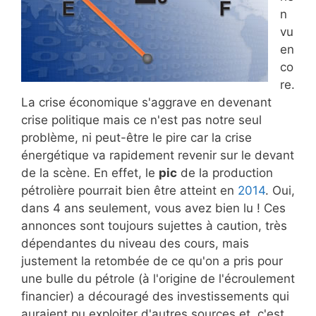
n
vu
en
co
re.
La crise économique s'aggrave en devenant
crise politique mais ce n'est pas notre seul
problème, ni peut-être le pire car la crise
énergétique va rapidement revenir sur le devant
de la scène. En effet, le
pic
de la production
pétrolière pourrait bien être atteint en
2014
. Oui,
dans 4 ans seulement, vous avez bien lu ! Ces
annonces sont toujours sujettes à caution, très
dépendantes du niveau des cours, mais
justement la retombée de ce qu'on a pris pour
une bulle du pétrole (à l'origine de l'écroulement
financier) a découragé des investissements qui
auraient pu exploiter d'autres sources et, c'est