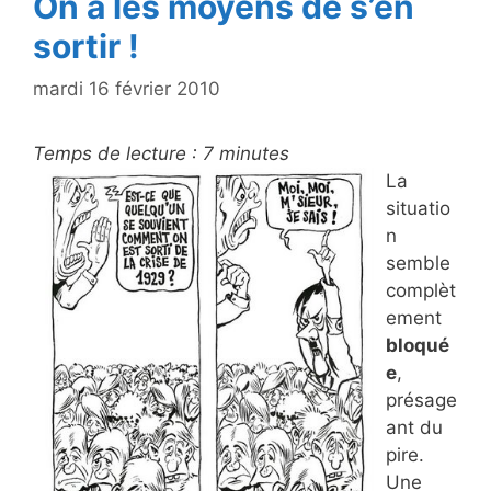
k
On a les moyens de s’en
sortir !
mardi 16 février 2010
Temps de lecture :
7
minutes
La
situatio
n
semble
complèt
ement
bloqué
e
,
présage
ant du
pire.
Une