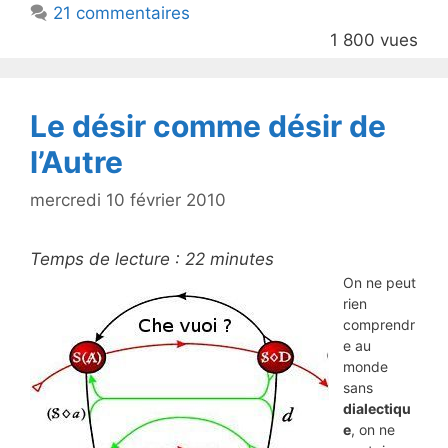
21 commentaires
o
1 800 vues
o
k
Le désir comme désir de
l’Autre
mercredi 10 février 2010
Temps de lecture :
22
minutes
On ne peut
rien
comprendr
e au
monde
sans
dialectiqu
e
, on ne