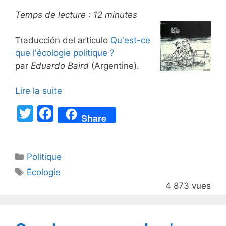
Temps de lecture :
12
minutes
Traducción del artículo
Qu'est-ce
que l'écologie politique ?
par
Eduardo Baird
(Argentine).
Lire la suite
T
F
Share
w
a
itt
c
Catégories
Politique
er
e
Étiquettes
Ecologie
b
4 873 vues
o
o