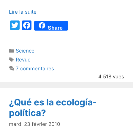
Lire la suite
T
F
Share
w
a
itt
c
Catégories
Science
er
e
Étiquettes
Revue
b
7 commentaires
o
4 518 vues
o
k
¿Qué es la ecología-
política?
mardi 23 février 2010