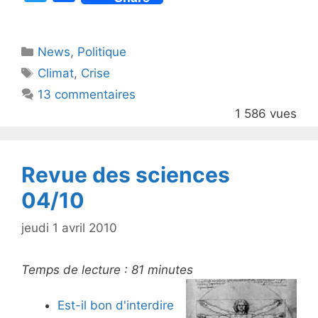
w
a
itt
c
Catégories
News
er
,
e
Politique
Étiquettes
Climat
,
Crise
b
13 commentaires
o
1 586 vues
o
k
Revue des sciences
04/10
jeudi 1 avril 2010
Temps de lecture :
81
minutes
Est-il bon d'interdire