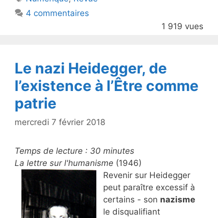
b
4 commentaires
o
1 919 vues
o
k
Le nazi Heidegger, de
l’existence à l’Être comme
patrie
mercredi 7 février 2018
Temps de lecture :
30
minutes
La lettre sur l'humanisme
(1946)
Revenir sur Heidegger
peut paraître excessif à
certains - son
nazisme
le disqualifiant