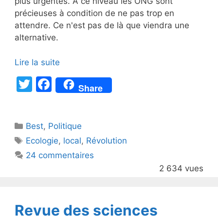
plus urgentes. A ce niveau les ONG sont
précieuses à condition de ne pas trop en
attendre. Ce n'est pas de là que viendra une
alternative.
Lire la suite
T
F
Share
w
a
itt
c
Catégories
Best
er
,
Politique
e
Étiquettes
Ecologie
,
local
,
Révolution
b
24 commentaires
o
2 634 vues
o
k
Revue des sciences