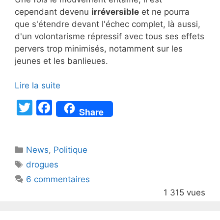
cependant devenu
irréversible
et ne pourra
que s'étendre devant l'échec complet, là aussi,
d'un volontarisme répressif avec tous ses effets
pervers trop minimisés, notamment sur les
jeunes et les banlieues.
Lire la suite
T
F
Share
w
a
itt
c
Catégories
News
er
,
e
Politique
Étiquettes
drogues
b
6 commentaires
o
1 315 vues
o
k