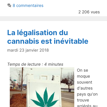
b
8 commentaires
o
2 206 vues
o
k
La légalisation du
cannabis est inévitable
mardi 23 janvier 2018
Temps de lecture :
4
minutes
On se
moque
souvent
d'autres
pays qu'on
trouve
arriérés au