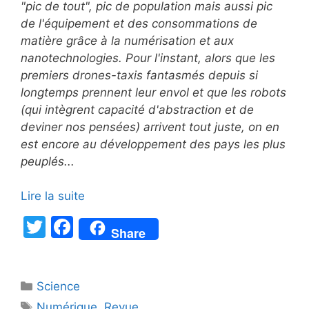
"pic de tout", pic de population mais aussi pic
de l'équipement et des consommations de
matière grâce à la numérisation et aux
nanotechnologies.
Pour l'instant, alors que les
premiers drones-taxis fantasmés depuis si
longtemps prennent leur envol et que les robots
(qui intègrent capacité d'abstraction et de
deviner nos pensées) arrivent tout juste, on en
est encore au développement des pays les plus
peuplés...
Lire la suite
T
F
Share
w
a
itt
c
Catégories
Science
er
e
Étiquettes
Numérique
,
Revue