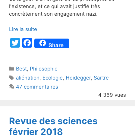
l'existence, et ce qui avait justifié très
concrètement son engagement nazi.
Lire la suite
T
F
Share
w
a
itt
c
Catégories
Best
er
,
Philosophie
e
Étiquettes
aliénation
,
Ecologie
,
Heidegger
,
Sartre
b
47 commentaires
o
4 369 vues
o
k
Revue des sciences
février 2018