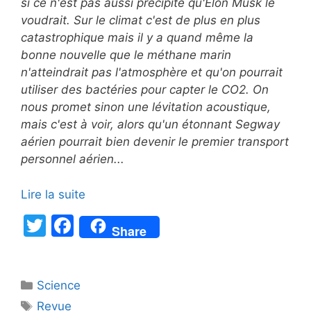
si ce n'est pas aussi précipité qu'Elon Musk le
voudrait. Sur le climat c'est de plus en plus
catastrophique mais il y a quand même la
bonne nouvelle que le méthane marin
n'atteindrait pas l'atmosphère et qu'on pourrait
utiliser des bactéries pour capter le CO2. On
nous promet sinon une lévitation acoustique,
mais c'est à voir, alors qu'un étonnant Segway
aérien pourrait bien devenir le premier transport
personnel aérien...
Lire la suite
T
F
Share
w
a
itt
c
Catégories
Science
er
e
Étiquettes
Revue