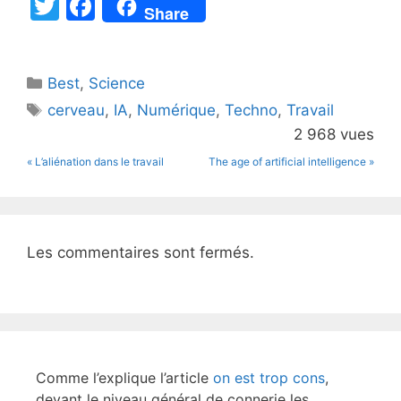
T
F
Share
w
a
itt
c
Catégories
Best
er
,
Science
e
Étiquettes
cerveau
,
IA
,
Numérique
,
Techno
,
Travail
b
2 968 vues
o
« L’aliénation dans le travail
The age of artificial intelligence »
o
k
Les commentaires sont fermés.
Comme l’explique l’article
on est trop cons
,
devant le niveau général de connerie les