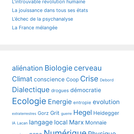
L’introuvable révolution humaine
La jouissance dans tous ses états
L’échec de la psychanalyse
La France mélangée
Biologie
cerveau
aliénation
Crise
Climat
conscience
Coop
Debord
Dialectique
démocratie
drogues
Ecologie
Energie
evolution
entropie
Hegel
Grit
Heidegger
Gorz
extraterrestres
guerre
langage
local
Marx
Monnaie
IA
Lacan
Numérique
Physique