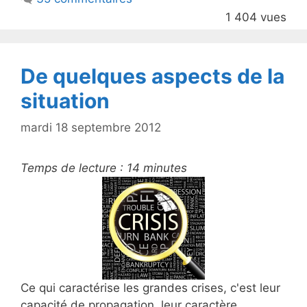
o
1 404 vues
o
k
De quelques aspects de la
situation
mardi 18 septembre 2012
Temps de lecture :
14
minutes
Ce qui caractérise les grandes crises, c'est leur
capacité de propagation, leur caractère