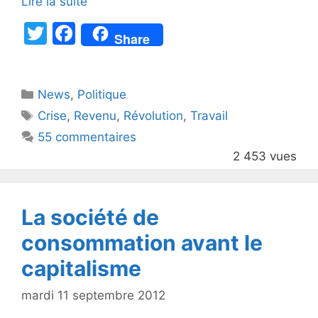
Lire la suite
T
F
Share
w
a
itt
c
Catégories
News
er
,
e
Politique
Étiquettes
Crise
,
Revenu
,
Révolution
,
Travail
b
55 commentaires
o
2 453 vues
o
k
La société de
consommation avant le
capitalisme
mardi 11 septembre 2012