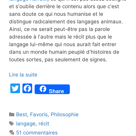
et s'oublie derrière le contenu alors que c'est
sans doute ce qui nous humanise et le
distingue radicalement des langages animaux.
Ainsi, ce ne serait peut-être pas la parole
adressée à l'autre mais le récit plus que le
langage lui-même qui nous aurait fait entrer
dans un monde humain peuplé d'histoires de
toutes sortes, pas seulement de signes.
Lire la suite
T
F
Share
w
a
itt
c
Catégories
Best
er
,
Favoris
e
,
Philosophie
Étiquettes
langage
,
récit
b
51 commentaires