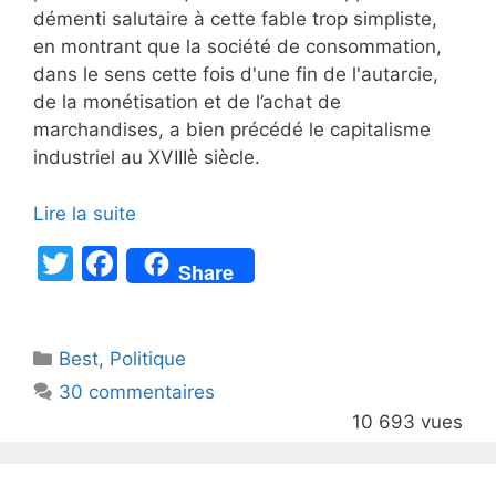
démenti salutaire à cette fable trop simpliste,
en montrant que la société de consommation,
dans le sens cette fois d'une fin de l'autarcie,
de la monétisation et de l’achat de
marchandises, a bien précédé le capitalisme
industriel au XVIIIè siècle.
Lire la suite
T
F
Share
w
a
itt
c
Catégories
Best
er
,
Politique
e
30 commentaires
b
10 693 vues
o
o