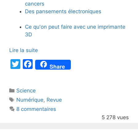
cancers
Des pansements électroniques
Ce qu'on peut faire avec une imprimante
3D
Lire la suite
T
F
Share
w
a
itt
c
Catégories
Science
er
e
Étiquettes
Numérique
,
Revue
b
8 commentaires
o
5 278 vues
o
k