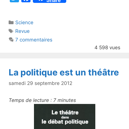
Share
w
a
itt
c
Catégories
Science
er
e
Étiquettes
Revue
b
7 commentaires
o
4 598 vues
o
k
La politique est un théâtre
samedi 29 septembre 2012
Temps de lecture :
7
minutes