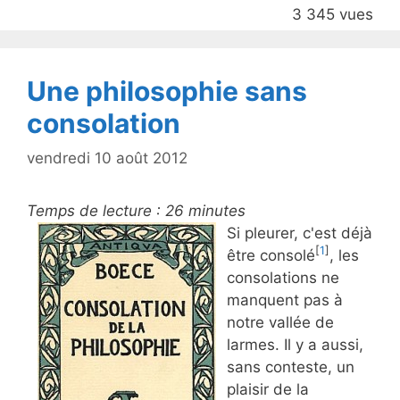
o
3 345 vues
o
k
Une philosophie sans
consolation
vendredi 10 août 2012
Temps de lecture :
26
minutes
Si pleurer, c'est déjà
[
1
]
être consolé
, les
consolations ne
manquent pas à
notre vallée de
larmes. Il y a aussi,
sans conteste, un
plaisir de la