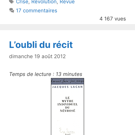
Étiquettes
Crise
,
Révolution
,
Revue
b
17 commentaires
o
4 167 vues
o
k
L’oubli du récit
dimanche 19 août 2012
Temps de lecture :
13
minutes