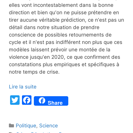
elles vont incontestablement dans la bonne
direction et bien qu'on ne puisse prétendre en
tirer aucune véritable prédiction, ce n'est pas un
détail dans notre situation de prendre
conscience de possibles retournements de
cycle et il n'est pas indifférent non plus que ces
modèles laissent prévoir une montée de la
violence jusqu'en 2020, ce que confirment des
constatations plus empiriques et spécifiques à
notre temps de crise.
Lire la suite
T
F
Share
w
a
itt
c
Catégories
Politique
er
e
,
Science