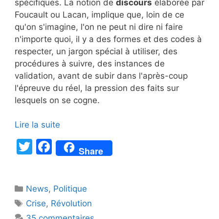
spécifiques. La notion de
discours
élaborée par
Foucault ou Lacan, implique que, loin de ce
qu'on s'imagine, l'on ne peut ni dire ni faire
n'importe quoi, il y a des formes et des codes à
respecter, un jargon spécial à utiliser, des
procédures à suivre, des instances de
validation, avant de subir dans l'après-coup
l'épreuve du réel, la pression des faits sur
lesquels on se cogne.
Lire la suite
T
F
Share
w
a
itt
c
Catégories
News
er
,
e
Politique
Étiquettes
Crise
,
Révolution
b
35 commentaires