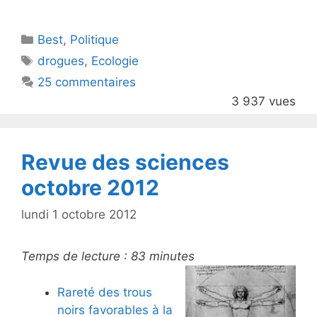
w
a
itt
c
Catégories
Best
er
,
Politique
e
Étiquettes
drogues
,
Ecologie
b
25 commentaires
o
3 937 vues
o
k
Revue des sciences
octobre 2012
lundi 1 octobre 2012
Temps de lecture :
83
minutes
Rareté des trous
noirs favorables à la