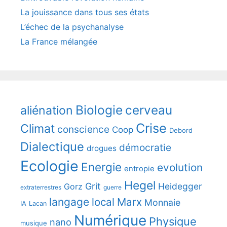
La jouissance dans tous ses états
L’échec de la psychanalyse
La France mélangée
Biologie
cerveau
aliénation
Crise
Climat
conscience
Coop
Debord
Dialectique
démocratie
drogues
Ecologie
Energie
evolution
entropie
Hegel
Grit
Heidegger
Gorz
extraterrestres
guerre
langage
local
Marx
Monnaie
IA
Lacan
Numérique
Physique
nano
musique