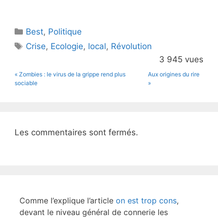
w
a
itt
c
Catégories
Best
er
,
Politique
e
Étiquettes
Crise
,
Ecologie
,
local
,
Révolution
b
3 945 vues
o
« Zombies : le virus de la grippe rend plus
Aux origines du rire
o
sociable
»
k
Les commentaires sont fermés.
Comme l’explique l’article
on est trop cons
,
devant le niveau général de connerie les