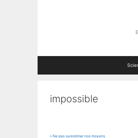
Aller
au
contenu
E
Scie
impossible
« Ne pas surestimer nos moyens