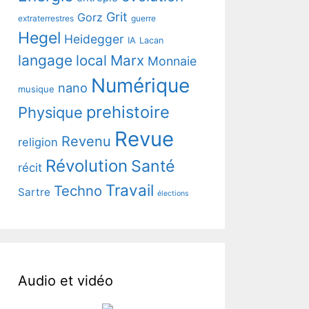
Grit
Gorz
extraterrestres
guerre
Hegel
Heidegger
IA
Lacan
langage
local
Marx
Monnaie
Numérique
nano
musique
prehistoire
Physique
Revue
Revenu
religion
Révolution
Santé
récit
Travail
Techno
Sartre
élections
Audio et vidéo