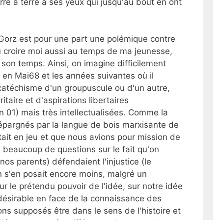
erre à terre à ses yeux qui jusqu'au bout en ont
 Gorz est pour une part une polémique contre
u croire moi aussi au temps de ma jeunesse,
son temps. Ainsi, on imagine difficilement
en Mai68 et les années suivantes où il
 catéchisme d'un groupuscule ou d'un autre,
aire et d'aspirations libertaires
 01) mais très intellectualisées. Comme la
t épargnés par la langue de bois marxisante de
 était en jeu et que nous avions pour mission de
s beaucoup de questions sur le fait qu'on
(nos parents) défendaient l'injustice (le
 On s'en posait encore moins, malgré un
r le prétendu pouvoir de l'idée, sur notre idée
 désirable en face de la connaissance des
ns supposés être dans le sens de l'histoire et