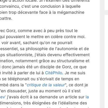
ige d'action locale. Si l'examen des différents
 convaincu, c'est une conclusion à laquelle
 bien trop décevante face à la mégamachine
battre.
 avec Gorz, comme avec à peu près tout le
ui pouvaient le mettre en colère contre moi.
e voir avant, sachant qu'on ne pourrait
l'essentiel, sa philosophie de l'autonomie et de
mps situationniste, j'étais devenu effectivement
liénation, notamment grâce au structuralisme et
'ai donc jamais été un disciple de Gorz, ce que
é invité à parler de lui à
CitéPhilo
. Je me suis
on se téléphonait ou s'écrivait de temps en
tombé dans la "
critique de la valeur
", ce dont je
 l'en dissuader, juste au moment où il s'est
ev'
j'avais écrit à sa demande un article sur
la
imensions, très éloignées de l'idéalisme des