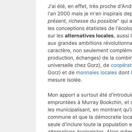
J'ai été, en effet, très proche d'An
l'an 2000 mais je m'en inspirais dep
présent, richesse du possible
" qui 
les conceptions étatistes de l'écolo
sur les
alternatives locales
, aussi
aux grandes ambitions révolutionnai
caractère, non seulement compléme
production, échanges) de la combin
universelle chez Gorz), de
coopérat
Gorz) et de
monnaies locales
dont
mesure isolée.
Mon apport a surtout été d'introdu
empruntées à Murray Bookchin, et do
les municipalisant, en montrant qu'
commune et que la démocratie local
seule d'inclure toute la population 
alternatives écologistes. Alors mêm