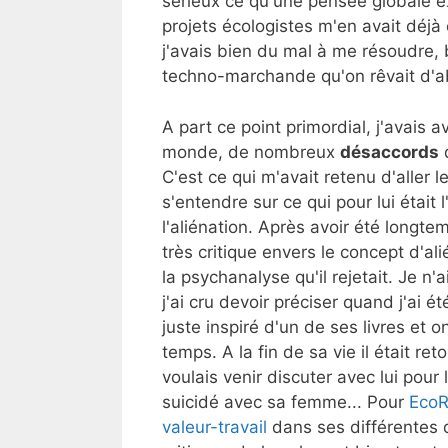
sérieux ce qu'une pensée globale ex
projets écologistes m'en avait déjà
j'avais bien du mal à me résoudre,
techno-marchande qu'on rêvait d'a
A part ce point primordial, j'avais
monde, de nombreux
désaccords
q
C'est ce qui m'avait retenu d'aller l
s'entendre sur ce qui pour lui était 
l'aliénation. Après avoir été longte
très critique envers le concept d'a
la psychanalyse qu'il rejetait. Je n
j'ai cru devoir préciser quand j'ai ét
juste inspiré d'un de ses livres et 
temps. A la fin de sa vie il était re
voulais venir discuter avec lui pour
suicidé avec sa femme... Pour
EcoR
valeur-travail
dans ses différentes d