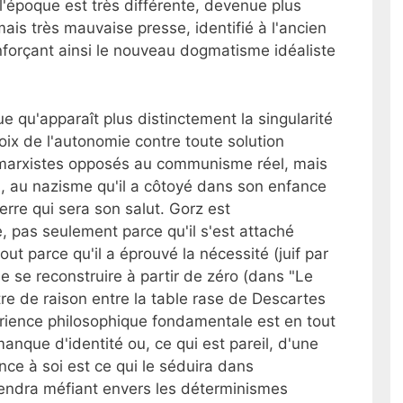
, l'époque est très différente, devenue plus
ais très mauvaise presse, identifié à l'ancien
nforçant ainsi le nouveau dogmatisme idéaliste
ue qu'apparaît plus distinctement la singularité
oix de l'autonomie contre toute solution
es marxistes opposés au communisme réel, mais
n, au nazisme qu'il a côtoyé dans son enfance
rre qui sera son salut. Gorz est
re, pas seulement parce qu'il s'est attaché
ut parce qu'il a éprouvé la nécessité (juif par
e se reconstruire à partir de zéro (dans "Le
être de raison entre la table rase de Descartes
érience philosophique fondamentale est en tout
anque d'identité ou, ce qui est pareil, d'une
nce à soi est ce qui le séduira dans
 rendra méfiant envers les déterminismes