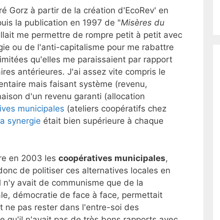
dré Gorz à partir de la création d'EcoRev' en
uis la publication en 1997 de "
Misères du
allait me permettre de rompre petit à petit avec
gie ou de l'anti-capitalisme pour me rabattre
 limitées qu'elles me paraissaient par rapport
res antérieures. J'ai assez vite compris le
ntaire mais faisant système (revenu,
aison d'un revenu garanti (allocation
ives municipales
(ateliers coopératifs chez
la synergie
était bien supérieure à chaque
ire en 2003 les
coopératives municipales
,
nc de politiser ces alternatives locales en
il n'y avait de communisme que de la
e, démocratie de face à face, permettait
et ne pas rester dans l'entre-soi des
e qu'il n'avait pas de très bons rapports avec