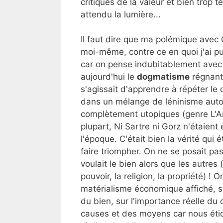
critiques de la valeur et bien trop t
attendu la lumière...
Il faut dire que ma polémique avec
moi-même, contre ce en quoi j'ai p
car on pense indubitablement avec 
aujourd'hui le
dogmatisme
régnant 
s'agissait d'apprendre à répéter le
dans un mélange de léninisme autorit
complètement utopiques (genre L'An
plupart, Ni Sartre ni Gorz n'étaien
l'époque. C'était bien la vérité qui
faire triompher. On ne se posait pa
voulait le bien alors que les autres 
pouvoir, la religion, la propriété) !
matérialisme économique affiché, su
du bien, sur l'importance réelle du
causes et des moyens car nous étio