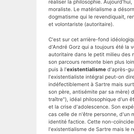
réaliser la philosophie. Aujourd'hui
moraliste. Le matérialisme a désorm
dogmatisme qui le revendiquait, re
et volontariste (autoritaire).
C'est sur cet arrière-fond idéologiq
d'André Gorz qui a toujours été la v
autoritaire dans le petit milieu d
son parcours remonte bien plus loi
puis à l'
existentialisme
d'après-gue
l'existentialiste intégral peut-on di
indéfectiblement à Sartre mais surto
son père, antisémite par sa mère) d
traître"), idéal philosophique d'un 
et la crise d'adolescence. Son exp
cas celle de n'être personne, d'un m
identité factice. Cette non-coïncide
l'existentialisme de Sartre mais le