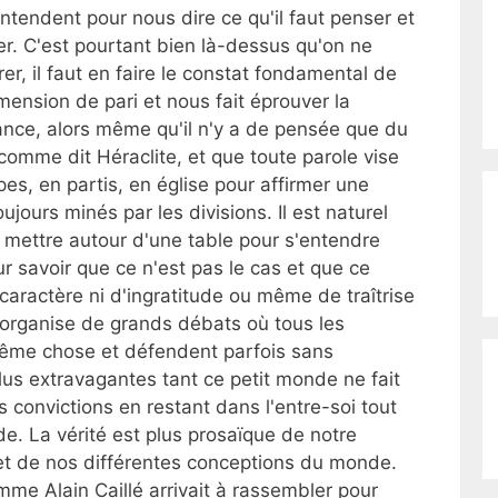
entendent pour nous dire ce qu'il faut penser et
rer. C'est pourtant bien là-dessus qu'on ne
rer, il faut en faire le constat fondamental de
mension de pari et nous fait éprouver la
ance, alors même qu'il n'y a de pensée que du
comme dit Héraclite, et que toute parole vise
pes, en partis, en église pour affirmer une
ours minés par les divisions. Il est naturel
se mettre autour d'une table pour s'entendre
r savoir que ce n'est pas le cas et que ce
aractère ni d'ingratitude ou même de traîtrise
 organise de grands débats où tous les
même chose et défendent parfois sans
lus extravagantes tant ce petit monde ne fait
 convictions en restant dans l'entre-soi tout
e. La vérité est plus prosaïque de notre
 et de nos différentes conceptions du monde.
mme Alain Caillé arrivait à rassembler pour