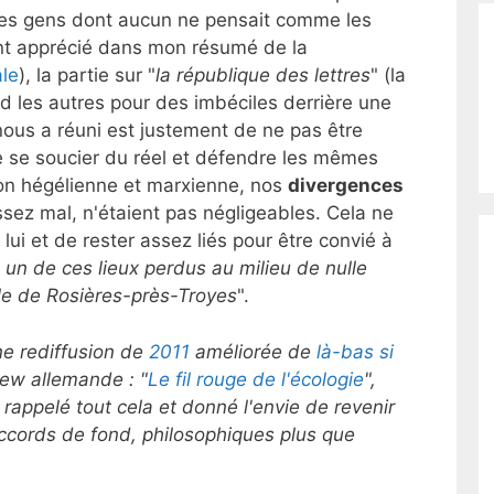
 des gens dont aucun ne pensait comme les
ment apprécié dans mon résumé de la
ale
), la partie sur "
la république des lettres
" (la
d les autres pour des imbéciles derrière une
ous a réuni est justement de ne pas être
e se soucier du réel et défendre les mêmes
tion hégélienne et marxienne, nos
divergences
 assez mal, n'étaient pas négligeables. Cela ne
ui et de rester assez liés pour être convié à
 un de ces lieux perdus au milieu de nulle
elle de Rosières-près-Troyes
".
ne rediffusion de
2011
améliorée de
là-bas si
iew allemande : "
Le fil rouge de l'écologie
",
 rappelé tout cela et donné l'envie de revenir
ccords de fond, philosophiques plus que