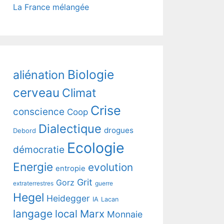
La France mélangée
Biologie
aliénation
cerveau
Climat
Crise
conscience
Coop
Dialectique
drogues
Debord
Ecologie
démocratie
Energie
evolution
entropie
Grit
Gorz
extraterrestres
guerre
Hegel
Heidegger
IA
Lacan
langage
local
Marx
Monnaie