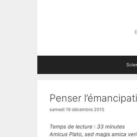
Aller
au
contenu
E
Scie
Penser l’émancipat
samedi 19 décembre 2015
Temps de lecture :
33
minutes
Amicus Plato, sed magis amica veri