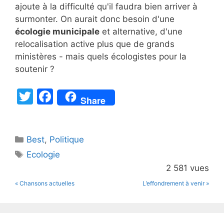
ajoute à la difficulté qu'il faudra bien arriver à
surmonter. On aurait donc besoin d'une
écologie municipale
et alternative, d'une
relocalisation active plus que de grands
ministères - mais quels écologistes pour la
soutenir ?
T
F
Share
w
a
itt
c
Catégories
Best
er
,
Politique
e
Étiquettes
Ecologie
b
2 581 vues
o
« Chansons actuelles
L’effondrement à venir »
o
k