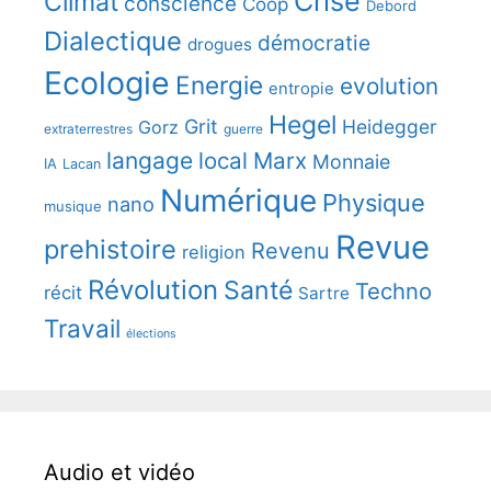
Crise
Climat
conscience
Coop
Debord
Dialectique
démocratie
drogues
Ecologie
Energie
evolution
entropie
Hegel
Grit
Heidegger
Gorz
extraterrestres
guerre
langage
local
Marx
Monnaie
IA
Lacan
Numérique
Physique
nano
musique
Revue
prehistoire
Revenu
religion
Révolution
Santé
Techno
récit
Sartre
Travail
élections
Audio et vidéo