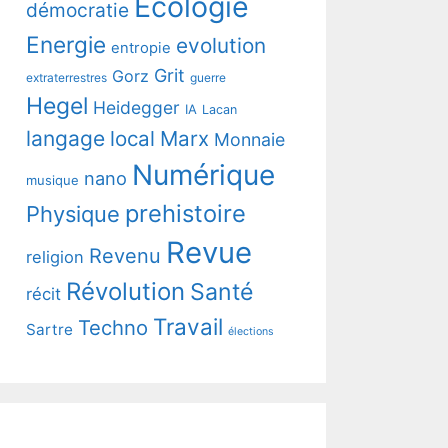
Ecologie
démocratie
Energie
evolution
entropie
Grit
Gorz
extraterrestres
guerre
Hegel
Heidegger
IA
Lacan
langage
local
Marx
Monnaie
Numérique
nano
musique
prehistoire
Physique
Revue
Revenu
religion
Révolution
Santé
récit
Travail
Techno
Sartre
élections