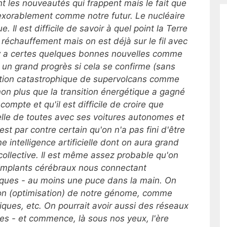
t les nouveautés qui frappent mais le fait que
nexorablement comme notre futur. Le nucléaire
e. Il est difficile de savoir à quel point la Terre
 réchauffement mais on est déjà sur le fil avec
Il y a certes quelques bonnes nouvelles comme
t un grand progrès si cela se confirme (sans
tion catastrophique de supervolcans comme
on plus que la transition énergétique a gagné
compte et qu'il est difficile de croire que
belle de toutes avec ses voitures autonomes et
 est par contre certain qu'on n'a pas fini d'être
 intelligence artificielle dont on aura grand
collective. Il est même assez probable qu'on
 implants cérébraux nous connectant
iques - au moins une puce dans la main. On
tion (optimisation) de notre génome, comme
ques, etc. On pourrait avoir aussi des réseaux
les - et commence, là sous nos yeux, l'ère