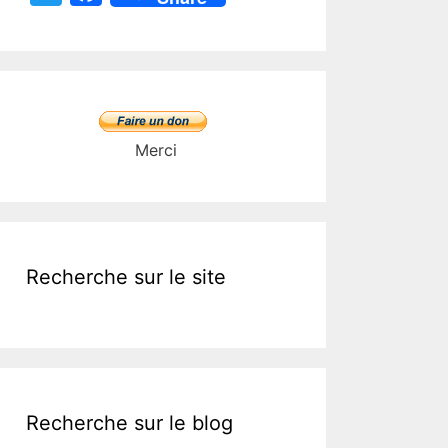
w
a
itt
c
er
e
b
o
Merci
o
k
Recherche sur le site
Recherche sur le blog