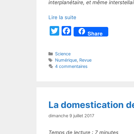
interplanétaire, et même interstellair
Lire la suite
T
F
Share
w
a
itt
c
Catégories
Science
er
e
Étiquettes
Numérique
,
Revue
b
4 commentaires
o
o
k
La domestication d
dimanche 9 juillet 2017
Temps de lecture :
7
minutes