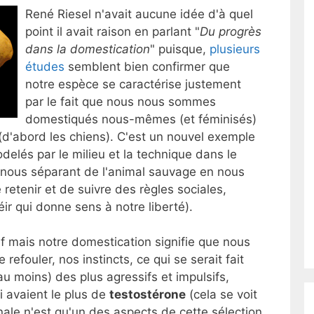
René Riesel n'avait aucune idée d'à quel
point il avait raison en parlant "
Du progrès
dans la domestication
" puisque,
plusieurs
études
semblent bien confirmer que
notre espèce se caractérise justement
par le fait que nous nous sommes
domestiqués nous-mêmes (et féminisés)
d'abord les chiens). C'est un nouvel exemple
elés par le milieu et la technique dans le
e nous séparant de l'animal sauvage en nous
 retenir et de suivre des règles sociales,
éir qui donne sens à notre liberté).
ssif mais notre domestication signifie que nous
refouler, nos instincts, ce qui se serait fait
au moins) des plus agressifs et impulsifs,
i avaient le plus de
testostérone
(cela se voit
nale n'est qu'un des aspects de cette sélection