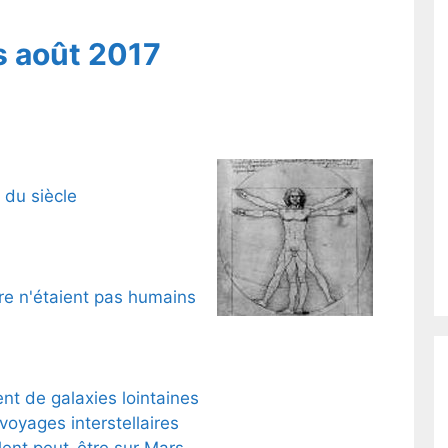
s août 2017
u du siècle
rre n'étaient pas humains
ent de galaxies lointaines
voyages interstellaires
lent peut-être sur Mars