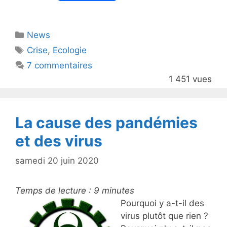
w
a
itt
c
Catégories
News
er
e
Étiquettes
Crise
,
Ecologie
b
7 commentaires
o
1 451 vues
o
k
La cause des pandémies
et des virus
samedi 20 juin 2020
Temps de lecture :
9
minutes
Pourquoi y a-t-il des
virus plutôt que rien ?