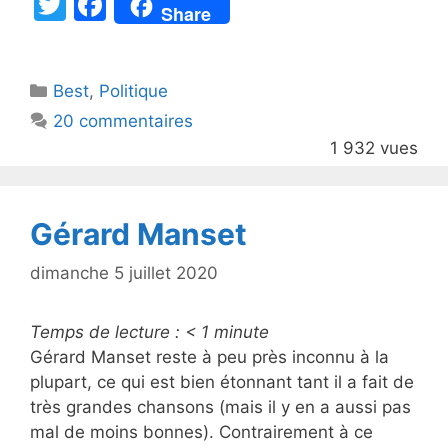
T
F
Share
w
a
itt
c
Catégories
Best
er
,
Politique
e
20 commentaires
b
1 932 vues
o
o
k
Gérard Manset
dimanche 5 juillet 2020
Temps de lecture :
< 1
minute
Gérard Manset reste à peu près inconnu à la
plupart, ce qui est bien étonnant tant il a fait de
très grandes chansons (mais il y en a aussi pas
mal de moins bonnes). Contrairement à ce