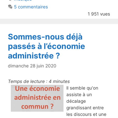
b
5 commentaires
o
1 951 vues
o
k
Sommes-nous déjà
passés à l’économie
administrée ?
dimanche 28 juin 2020
Temps de lecture :
4
minutes
Il semble qu'on
assiste à un
décalage
grandissant entre
les discours et une