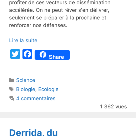
profiter de ces vecteurs de dissémination
accélérée. On ne peut rêver s'en délivrer,
seulement se préparer à la prochaine et
renforcer nos défenses.
Lire la suite
T
F
Share
w
a
itt
c
Catégories
Science
er
e
Étiquettes
Biologie
,
Ecologie
b
4 commentaires
o
1 362 vues
o
k
Derrida, du