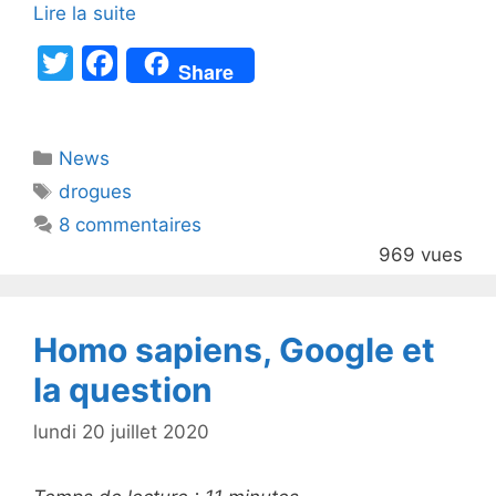
Lire la suite
T
F
Share
w
a
itt
c
Catégories
News
er
e
Étiquettes
drogues
b
8 commentaires
o
969 vues
o
k
Homo sapiens, Google et
la question
lundi 20 juillet 2020