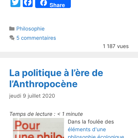
T
F
Share
w
a
itt
c
Catégories
Philosophie
er
e
5 commentaires
b
1 187 vues
o
o
k
La politique à l’ère de
l’Anthropocène
jeudi 9 juillet 2020
Temps de lecture :
< 1
minute
Dans la foulée des
éléments d'une
philosophie écologique