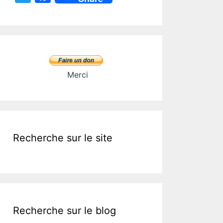
w
a
itt
c
er
e
b
o
Merci
o
k
Recherche sur le site
Recherche sur le blog