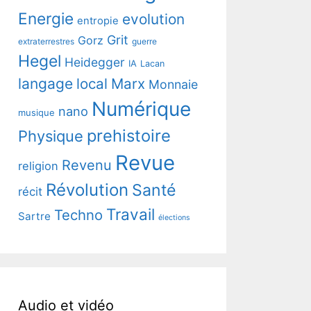
Energie
evolution
entropie
Grit
Gorz
extraterrestres
guerre
Hegel
Heidegger
IA
Lacan
langage
local
Marx
Monnaie
Numérique
nano
musique
prehistoire
Physique
Revue
Revenu
religion
Révolution
Santé
récit
Travail
Techno
Sartre
élections
Audio et vidéo