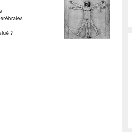
s
cérébrales
alué ?