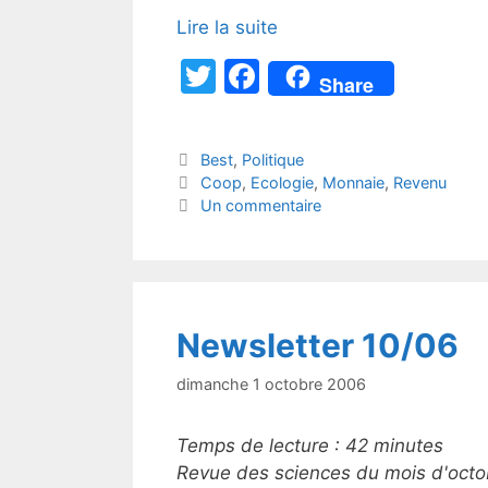
Lire la suite
T
F
Share
w
a
itt
c
Catégories
Best
,
Politique
er
e
Étiquettes
Coop
,
Ecologie
,
Monnaie
,
Revenu
b
Un commentaire
o
o
k
Newsletter 10/06
dimanche 1 octobre 2006
Temps de lecture :
42
minutes
Revue des sciences du mois d'oct