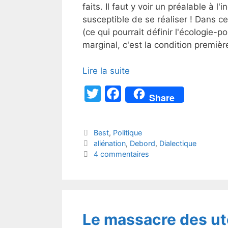
faits. Il faut y voir un préalable à l
susceptible de se réaliser ! Dans ce
(ce qui pourrait définir l'écologie-po
marginal, c'est la condition premièr
Lire la suite
T
F
Share
w
a
itt
c
Catégories
Best
,
Politique
er
e
Étiquettes
aliénation
,
Debord
,
Dialectique
b
4 commentaires
o
o
k
Le massacre des ut