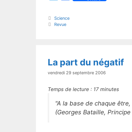
w
a
itt
c
Catégories
Science
er
e
Étiquettes
Revue
b
o
o
k
La part du négatif
vendredi 29 septembre 2006
Temps de lecture :
17
minutes
"A la base de chaque être, 
(Georges Bataille,
Principe