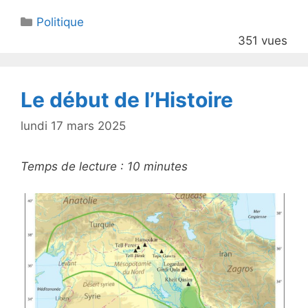
itt
c
Catégories
Politique
er
e
351 vues
b
o
o
Le début de l’Histoire
k
lundi 17 mars 2025
Temps de lecture :
10
minutes