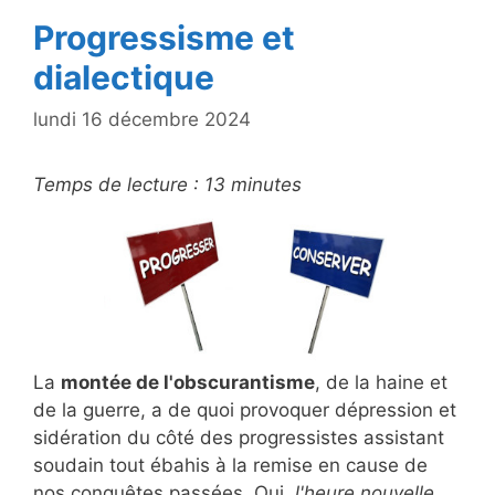
k
Progressisme et
dialectique
lundi 16 décembre 2024
Temps de lecture :
13
minutes
La
montée de l'obscurantisme
, de la haine et
de la guerre, a de quoi provoquer dépression et
sidération du côté des progressistes assistant
soudain tout ébahis à la remise en cause de
nos conquêtes passées. Oui,
l'heure nouvelle