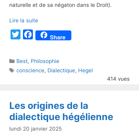
naturelle et de sa négaton dans le Droit).
Lire la suite
T
F
Share
w
a
itt
c
Catégories
Best
er
,
Philosophie
e
Étiquettes
conscience
,
Dialectique
,
Hegel
b
414 vues
o
o
k
Les origines de la
dialectique hégélienne
lundi 20 janvier 2025