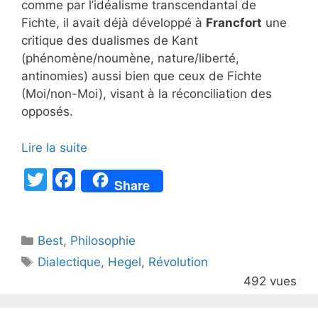
comme par l’idéalisme transcendantal de
Fichte, il avait déjà développé à
Francfort
une
critique des dualismes de Kant
(phénomène/noumène, nature/liberté,
antinomies) aussi bien que ceux de Fichte
(Moi/non-Moi), visant à la réconciliation des
opposés.
Lire la suite
T
F
Share
w
a
itt
c
Catégories
Best
er
,
Philosophie
e
Étiquettes
Dialectique
,
Hegel
,
Révolution
b
492 vues
o
o