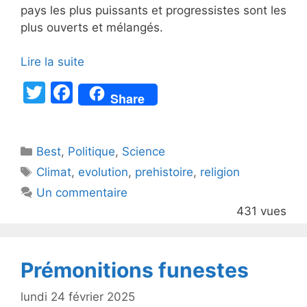
pays les plus puissants et progressistes sont les
plus ouverts et mélangés.
Lire la suite
T
F
Share
w
a
itt
c
Catégories
Best
er
,
Politique
e
,
Science
Étiquettes
Climat
,
evolution
,
prehistoire
,
religion
b
Un commentaire
o
431 vues
o
k
Prémonitions funestes
lundi 24 février 2025