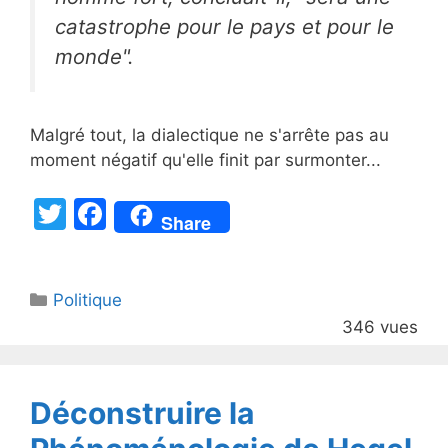
catastrophe pour le pays et pour le
monde".
Malgré tout, la dialectique ne s'arrête pas au
moment négatif qu'elle finit par surmonter...
T
F
Share
w
a
itt
c
Catégories
Politique
er
e
346 vues
b
o
o
Déconstruire la
k