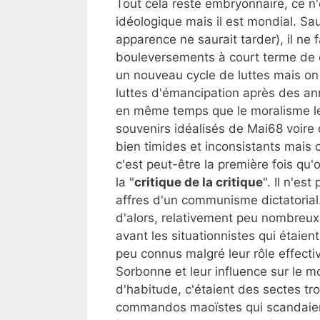
Tout cela reste embryonnaire, ce n
idéologique mais il est mondial. Sau
apparence ne saurait tarder), il ne
bouleversements à court terme de 
un nouveau cycle de luttes mais on
luttes d'émancipation après des an
en même temps que le moralisme le 
souvenirs idéalisés de Mai68 voire 
bien timides et inconsistants mais c
c'est peut-être la première fois q
la "
critique de la critique
". Il n'es
affres d'un communisme dictatorial
d'alors, relativement peu nombreu
avant les situationnistes qui étaien
peu connus malgré leur rôle effect
Sorbonne et leur influence sur le 
d'habitude, c'étaient des sectes tr
commandos maoïstes qui scandaient 