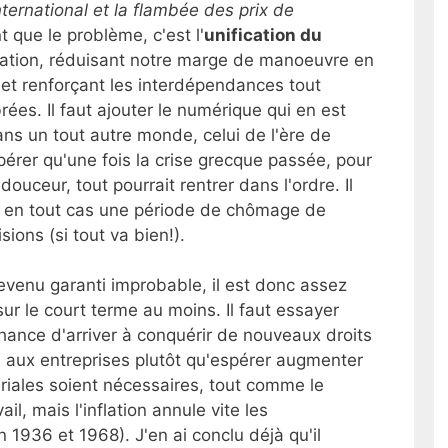
ernational et la flambée des prix de
t que le problème, c'est l'
unification du
isation, réduisant notre marge de manoeuvre en
 et renforçant les interdépendances tout
es. Il faut ajouter le numérique qui en est
ans un tout autre monde, celui de l'ère de
spérer qu'une fois la crise grecque passée, pour
ouceur, tout pourrait rentrer dans l'ordre. Il
e, en tout cas une période de chômage de
sions (si tout va bien!).
evenu garanti improbable, il est donc assez
r le court terme au moins. Il faut essayer
chance d'arriver à conquérir de nouveaux droits
 aux entreprises plutôt qu'espérer augmenter
lariales soient nécessaires, tout comme le
il, mais l'inflation annule vite les
936 et 1968). J'en ai conclu déjà qu'il