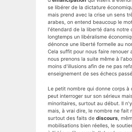
d'
émancipation
qui visent à étendr
se libérer de la dictature économiq
mais prend avec la crise un sens trè
arabes, on entend beaucoup le mot d
l'étendard de la liberté dans notre
longtemps un libéralisme économiq
dénonce une liberté formelle au no
Cela suffit pour nous faire renouer 
nous prenons la suite même à l'abo
moins d'illusions afin de ne pas ref
enseignement de ses échecs passé
Le petit nombre qui donne corps à
peut interroger sur son sérieux ma
minoritaires, surtout au début. Il n'
mais, à vrai dire, le nombre ne fait
surtout des faits de
discours
, même
mobilisations bien réelles, le sout