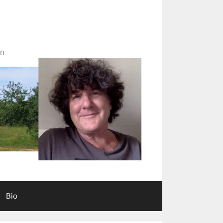
in
Bio