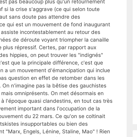
'est pas beaucoup plus qu'un retournement
f si la crise s'aggrave (ce qui selon toute
 faut sans doute pas attendre des
ce qui est un mouvement de fond inaugurant
 assiste incontestablement au retour des
nées de déroute voyant triompher la canaille
plus répressif. Certes, par rapport aux
des hippies, on peut trouver les "indignés"
'est que la principale différence, c'est que
u'on a un mouvement d'émancipation qui inclue
t pas question en effet de retomber dans les
. On n'imagine pas la bêtise des gauchistes
x mais omniprésents. On met désormais en
t à l'époque quasi clandestins, en tout cas très
ivement important dans l'occupation de la
mouvement du 22 mars. Ce qu'on se coltinait
otskistes insupportables ou bien des
"Marx, Engels, Lénine, Staline, Mao" ! Rien