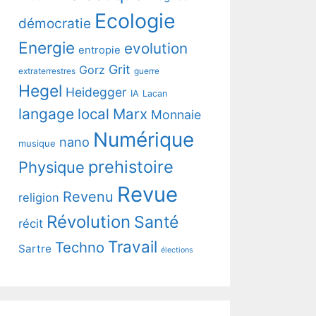
Ecologie
démocratie
Energie
evolution
entropie
Grit
Gorz
extraterrestres
guerre
Hegel
Heidegger
IA
Lacan
langage
local
Marx
Monnaie
Numérique
nano
musique
prehistoire
Physique
Revue
Revenu
religion
Révolution
Santé
récit
Travail
Techno
Sartre
élections