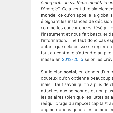
émergents, le système monétaire int
l'énergie
". Cela veut dire simplemen
monde
, ce qu'on appelle la global
éloignant les instances de décision
comme les concurrences déséquilibré
l'instrument et nous fait basculer d
l'information. Il ne faut donc pas e
autant que cela puisse se régler en d
faut au contraire s'attendre au pir
masse en
2012-2015
selon les prévi
Sur le plan
social
, en dehors d'un r
douteux qu'on obtienne beaucoup su
mais il faut savoir qu'on a plus de 
attachés aux personnes et non plus
les salaires (bien que les luttes sa
rééquilibrage du rapport capital/trava
augmentations générales comme en 1