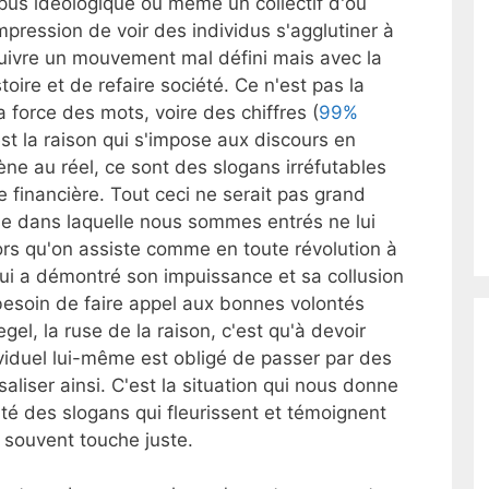
orpus idéologique ou même un collectif d'où
impression de voir des individus s'agglutiner à
uivre un mouvement mal défini mais avec la
stoire et de refaire société. Ce n'est pas la
 force des mots, voire des chiffres (
99%
est la raison qui s'impose aux discours en
e au réel, ce sont des slogans irréfutables
 financière. Tout ceci ne serait pas grand
ise dans laquelle nous sommes entrés ne lui
ors qu'on assiste comme en toute révolution à
 qui a démontré son impuissance et sa collusion
besoin de faire appel aux bonnes volontés
el, la ruse de la raison, c'est qu'à devoir
dividuel lui-même est obligé de passer par des
aliser ainsi. C'est la situation qui nous donne
tivité des slogans qui fleurissent et témoignent
t souvent touche juste.