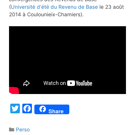
(
Université d'été du Revenu de Base
le 23 août
2014 à Coulounieix-Chamiers).
T
F
Share
w
a
itt
c
Catégories
Perso