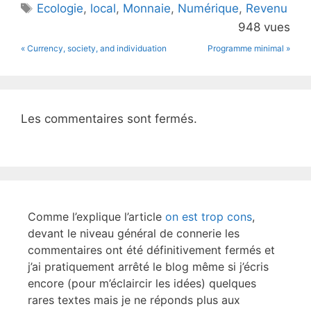
er
e
Étiquettes
Ecologie
,
local
,
Monnaie
,
Numérique
,
Revenu
b
948 vues
o
« Currency, society, and individuation
Programme minimal »
o
k
Les commentaires sont fermés.
Comme l’explique l’article
on est trop cons
,
devant le niveau général de connerie les
commentaires ont été définitivement fermés et
j’ai pratiquement arrêté le blog même si j’écris
encore (pour m’éclaircir les idées) quelques
rares textes mais je ne réponds plus aux