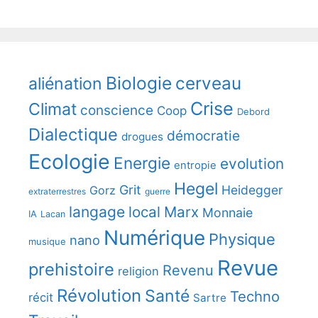
Biologie
cerveau
aliénation
Crise
Climat
conscience
Coop
Debord
Dialectique
démocratie
drogues
Ecologie
Energie
evolution
entropie
Hegel
Grit
Heidegger
Gorz
extraterrestres
guerre
langage
local
Marx
Monnaie
IA
Lacan
Numérique
Physique
nano
musique
Revue
prehistoire
Revenu
religion
Révolution
Santé
Techno
récit
Sartre