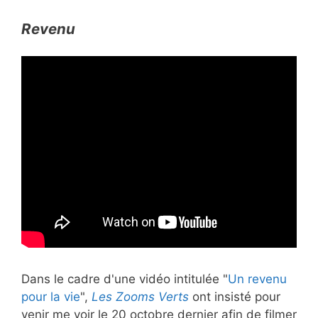
Revenu
Dans le cadre d'une vidéo intitulée "
Un revenu
pour la vie
",
Les Zooms Verts
ont insisté pour
venir me voir le 20 octobre dernier afin de filmer