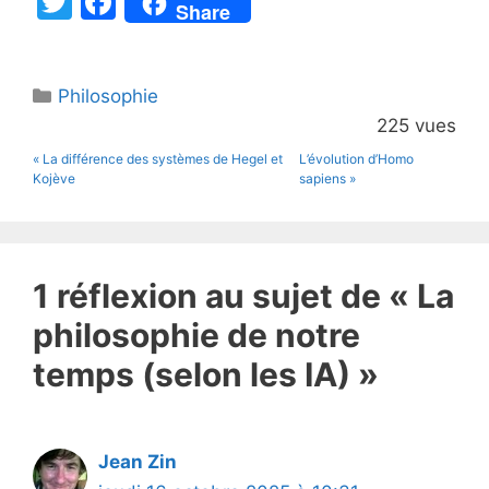
T
F
Share
w
a
itt
c
Catégories
Philosophie
er
e
225 vues
b
« La différence des systèmes de Hegel et
L’évolution d’Homo
o
Kojève
sapiens »
o
k
1 réflexion au sujet de « La
philosophie de notre
temps (selon les IA) »
Jean Zin