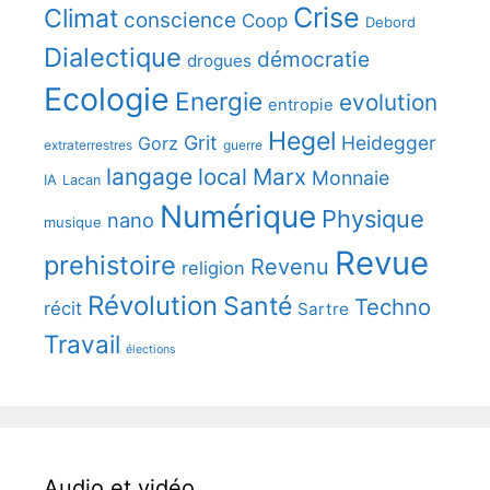
Crise
Climat
conscience
Coop
Debord
Dialectique
démocratie
drogues
Ecologie
Energie
evolution
entropie
Hegel
Grit
Heidegger
Gorz
extraterrestres
guerre
langage
local
Marx
Monnaie
IA
Lacan
Numérique
Physique
nano
musique
Revue
prehistoire
Revenu
religion
Révolution
Santé
Techno
récit
Sartre
Travail
élections
Audio et vidéo