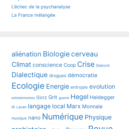
L’échec de la psychanalyse
La France mélangée
Biologie
cerveau
aliénation
Crise
Climat
conscience
Coop
Debord
Dialectique
démocratie
drogues
Ecologie
Energie
evolution
entropie
Hegel
Grit
Heidegger
Gorz
extraterrestres
guerre
langage
local
Marx
Monnaie
IA
Lacan
Numérique
Physique
nano
musique
Revue