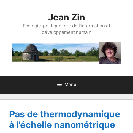
Aller
au
Jean Zin
contenu
Ecologie-politique, ère de l'information et
développement humain
Menu
Pas de thermodynamique
à l’échelle nanométrique