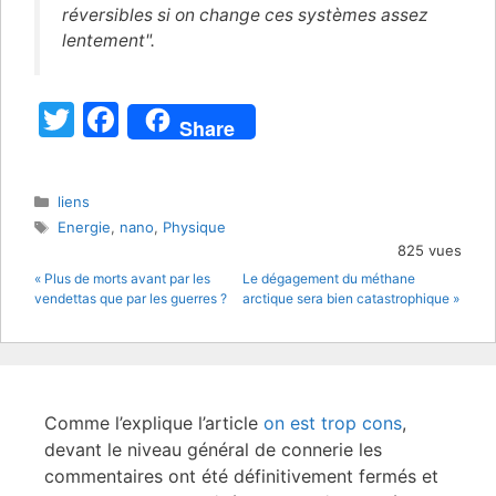
réversibles si on change ces systèmes assez
lentement
".
T
F
Share
w
a
itt
c
Catégories
liens
er
e
Étiquettes
Energie
,
nano
,
Physique
b
825 vues
« Plus de morts avant par les
Le dégagement du méthane
o
vendettas que par les guerres ?
arctique sera bien catastrophique »
o
k
Comme l’explique l’article
on est trop cons
,
devant le niveau général de connerie les
commentaires ont été définitivement fermés et