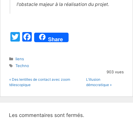
l'obstacle majeur à la réalisation du projet.
T
F
Share
w
a
itt
c
Catégories
liens
er
e
Étiquettes
Techno
b
903 vues
« Des lentilles de contact avec zoom
L’illusion
o
télescopique
démocratique »
o
k
Les commentaires sont fermés.