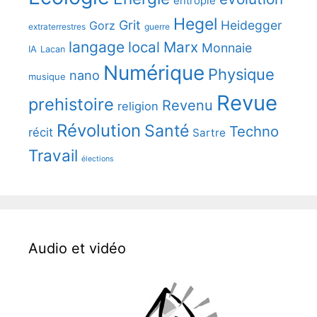
entropie
Hegel
Grit
Heidegger
Gorz
extraterrestres
guerre
langage
local
Marx
Monnaie
IA
Lacan
Numérique
Physique
nano
musique
Revue
prehistoire
Revenu
religion
Révolution
Santé
Techno
récit
Sartre
Travail
élections
Audio et vidéo