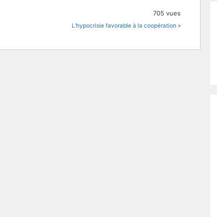
705 vues
L’hypocrisie favorable à la coopération »