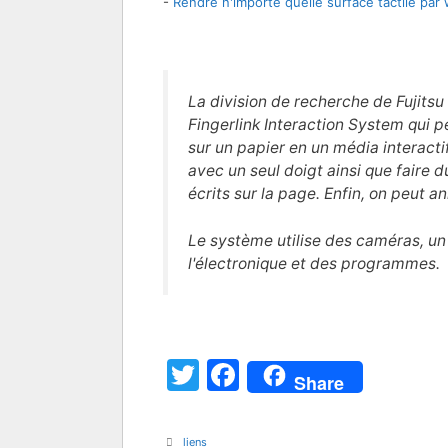
-
Rendre n'importe quelle surface tactile pa
La division de recherche de Fujits
Fingerlink Interaction System
qui p
sur un papier en un média interacti
avec un seul doigt ainsi que faire du
écrits sur la page. Enfin, on peut a
Le système utilise des caméras, un
l'électronique et des programmes.
T
F
Share
w
a
itt
c
Catégories
liens