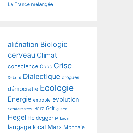
La France mélangée
Biologie
aliénation
cerveau
Climat
Crise
conscience
Coop
Dialectique
drogues
Debord
Ecologie
démocratie
Energie
evolution
entropie
Grit
Gorz
extraterrestres
guerre
Hegel
Heidegger
IA
Lacan
langage
local
Marx
Monnaie