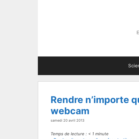
Aller
au
contenu
E
Scie
Rendre n’importe qu
webcam
samedi 20 avril 2013
Temps de lecture :
< 1
minute