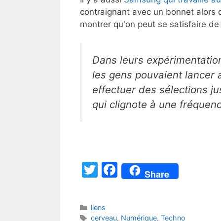
contraignant avec un bonnet alors qu
montrer qu'on peut se satisfaire de
Dans leurs expérimentation
les gens pouvaient lancer 
effectuer des sélections j
qui clignote à une fréquenc
T
F
Share
w
a
itt
c
Catégories
liens
er
e
Étiquettes
cerveau
,
Numérique
,
Techno