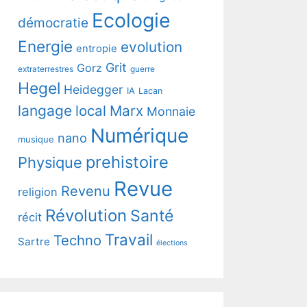
Ecologie
démocratie
Energie
evolution
entropie
Grit
Gorz
extraterrestres
guerre
Hegel
Heidegger
IA
Lacan
langage
local
Marx
Monnaie
Numérique
nano
musique
prehistoire
Physique
Revue
Revenu
religion
Révolution
Santé
récit
Travail
Techno
Sartre
élections