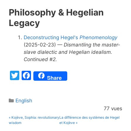
Philosophy & Hegelian
Legacy
Deconstructing Hegel's
Phenomenology
(2025-02-23) —
Dismantling the master-
slave dialectic and Hegelian idealism.
Continued #2.
T
F
Share
w
a
itt
c
Catégories
English
er
e
77 vues
b
« Kojève, Sophia: revolutionary
La différence des systèmes de Hegel
o
wisdom
et Kojève »