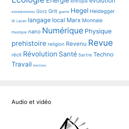
Energie
evolution
entropie
Hegel
Grit
Heidegger
Gorz
extraterrestres
guerre
langage
local
Marx
Monnaie
IA
Lacan
Numérique
Physique
nano
musique
Revue
prehistoire
Revenu
religion
Révolution
Santé
Techno
récit
Sartre
Travail
élections
Audio et vidéo