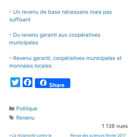
-
Un revenu de base nécessaire mais pas
suffisant
-
Du revenu garanti aux coopératives
municipales
-
Revenu garanti, coopératives municipales et
monnaies locales
T
F
Share
w
a
itt
c
Catégories
Politique
er
e
Étiquettes
Revenu
b
1 138 vues
o
« La réciprocité contre la
Revue des sciences février 2017