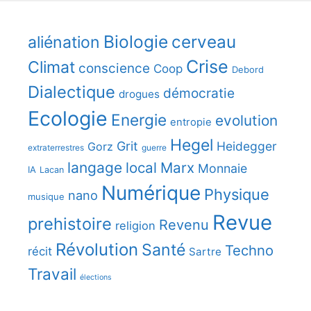
Biologie
cerveau
aliénation
Crise
Climat
conscience
Coop
Debord
Dialectique
démocratie
drogues
Ecologie
Energie
evolution
entropie
Hegel
Grit
Heidegger
Gorz
extraterrestres
guerre
langage
local
Marx
Monnaie
IA
Lacan
Numérique
Physique
nano
musique
Revue
prehistoire
Revenu
religion
Révolution
Santé
Techno
récit
Sartre
Travail
élections