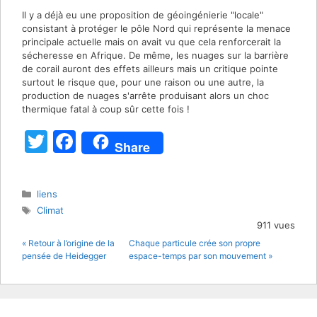
Il y a déjà eu une proposition de géoingénierie "locale"
consistant à protéger le pôle Nord qui représente la menace
principale actuelle mais on avait vu que cela renforcerait la
sécheresse en Afrique. De même, les nuages sur la barrière
de corail auront des effets ailleurs mais un critique pointe
surtout le risque que, pour une raison ou une autre, la
production de nuages s'arrête produisant alors un choc
thermique fatal à coup sûr cette fois !
T
F
Share
w
a
itt
c
Catégories
liens
er
e
Étiquettes
Climat
b
911 vues
« Retour à l’origine de la
Chaque particule crée son propre
o
pensée de Heidegger
espace-temps par son mouvement »
o
k