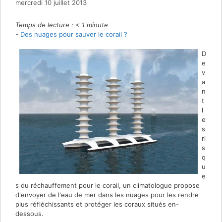
mercredi 10 juillet 2013
Temps de lecture :
< 1
minute
-
Des nuages pour sauver le corail ?
D
e
v
a
n
t
l
e
s
ri
s
q
u
e
s du réchauffement pour le corail, un climatologue propose
d'envoyer de l'eau de mer dans les nuages pour les rendre
plus réfléchissants et protéger les coraux situés en-
dessous.