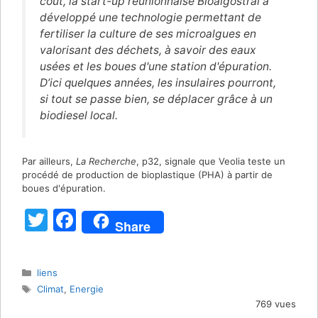
coût, la start-up réunionnaise Bioalgostral a
développé une technologie permettant de
fertiliser la culture de ses microalgues en
valorisant des déchets, à savoir des eaux
usées et les boues d'une station d'épuration.
D’ici quelques années, les insulaires pourront,
si tout se passe bien, se déplacer grâce à un
biodiesel local.
Par ailleurs,
La Recherche
, p32, signale que Veolia teste un
procédé de production de bioplastique (PHA) à partir de
boues d'épuration.
T
F
Share
w
a
itt
c
Catégories
liens
er
e
Étiquettes
Climat
,
Energie
b
769 vues