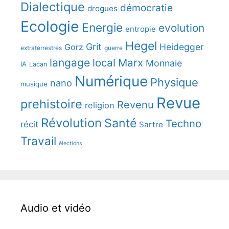
Dialectique
démocratie
drogues
Ecologie
Energie
evolution
entropie
Hegel
Grit
Heidegger
Gorz
extraterrestres
guerre
langage
local
Marx
Monnaie
IA
Lacan
Numérique
Physique
nano
musique
Revue
prehistoire
Revenu
religion
Révolution
Santé
Techno
récit
Sartre
Travail
élections
Audio et vidéo