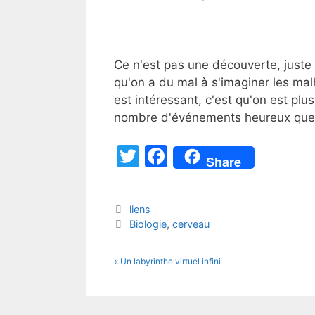
Ce n'est pas une découverte, juste u
qu'on a du mal à s'imaginer les mal
est intéressant, c'est qu'on est plu
nombre d'événements heureux que
T
F
Share
w
a
itt
c
Catégories
liens
er
e
Étiquettes
Biologie
,
cerveau
b
o
« Un labyrinthe virtuel infini
o
k