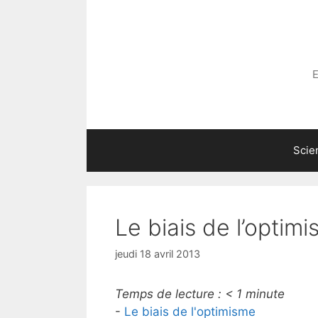
Aller
au
contenu
E
Scie
Le biais de l’optim
jeudi 18 avril 2013
Temps de lecture :
< 1
minute
-
Le biais de l'optimisme