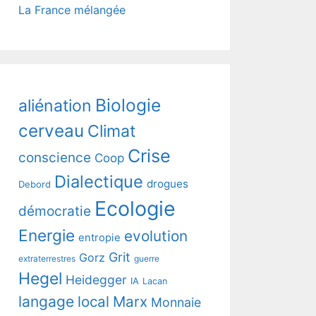
La France mélangée
Biologie
aliénation
cerveau
Climat
Crise
conscience
Coop
Dialectique
drogues
Debord
Ecologie
démocratie
Energie
evolution
entropie
Grit
Gorz
extraterrestres
guerre
Hegel
Heidegger
IA
Lacan
langage
local
Marx
Monnaie