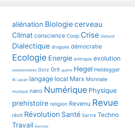
Biologie
cerveau
aliénation
Crise
Climat
conscience
Coop
Debord
Dialectique
démocratie
drogues
Ecologie
Energie
evolution
entropie
Hegel
Grit
Heidegger
Gorz
extraterrestres
guerre
langage
local
Marx
Monnaie
IA
Lacan
Numérique
Physique
nano
musique
Revue
prehistoire
Revenu
religion
Révolution
Santé
Techno
récit
Sartre
Travail
élections