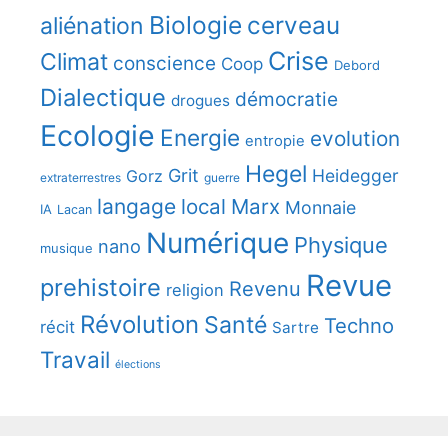
Biologie
cerveau
aliénation
Crise
Climat
conscience
Coop
Debord
Dialectique
démocratie
drogues
Ecologie
Energie
evolution
entropie
Hegel
Grit
Heidegger
Gorz
extraterrestres
guerre
langage
local
Marx
Monnaie
IA
Lacan
Numérique
Physique
nano
musique
Revue
prehistoire
Revenu
religion
Révolution
Santé
Techno
récit
Sartre
Travail
élections