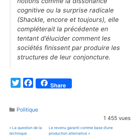
notions comme la dissonance
cognitive ou la surprise radicale
(Shackle, encore et toujours), elle
compléterait la précédente en
tentant d’élucider comment les
sociétés finissent par produire les
structures de leur conjoncture.
T
F
Share
w
a
itt
c
Catégories
Politique
er
e
1 455 vues
b
« La question de la
Le revenu garanti comme base d’une
o
technique
production alternative »