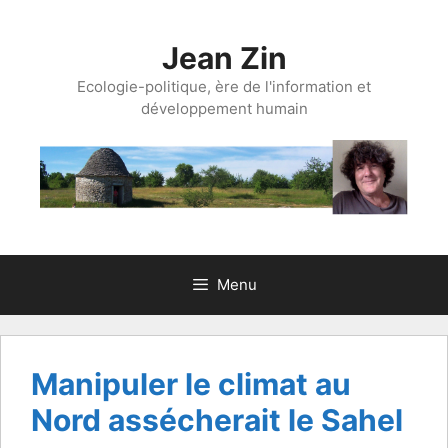
Aller
au
Jean Zin
contenu
Ecologie-politique, ère de l'information et
développement humain
Menu
Manipuler le climat au
Nord assécherait le Sahel