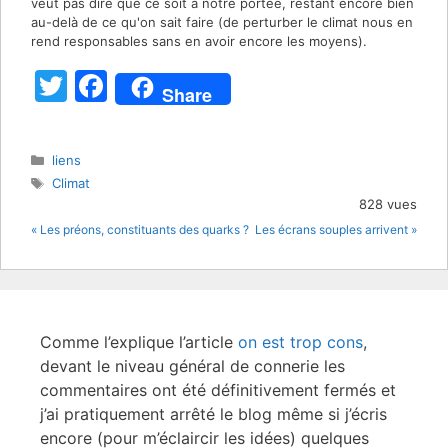
veut pas dire que ce soit à notre portée, restant encore bien
au-delà de ce qu'on sait faire (de perturber le climat nous en
rend responsables sans en avoir encore les moyens).
T
F
Share
w
a
itt
c
Catégories
liens
er
e
Étiquettes
Climat
b
828 vues
« Les préons, constituants des quarks ?
Les écrans souples arrivent »
o
o
k
Comme l’explique l’article
on est trop cons
,
devant le niveau général de connerie les
commentaires ont été définitivement fermés et
j’ai pratiquement arrêté le blog même si j’écris
encore (pour m’éclaircir les idées) quelques