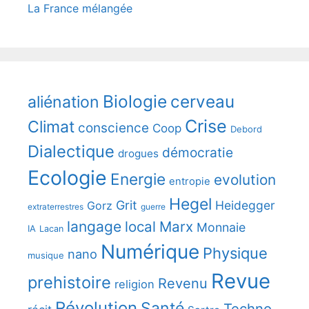
La France mélangée
Biologie
cerveau
aliénation
Crise
Climat
conscience
Coop
Debord
Dialectique
démocratie
drogues
Ecologie
Energie
evolution
entropie
Hegel
Grit
Heidegger
Gorz
extraterrestres
guerre
langage
local
Marx
Monnaie
IA
Lacan
Numérique
Physique
nano
musique
Revue
prehistoire
Revenu
religion
Révolution
Santé
Techno