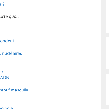
e ?
rte quoi !
pondent
s nucléaires
le
l'ADN
eptif masculin
nologie