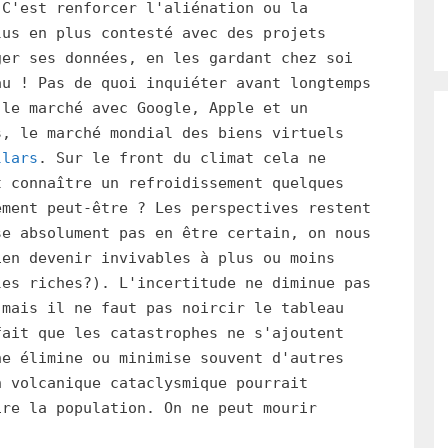
 C'est renforcer l'aliénation ou la
lus en plus contesté avec des projets
ger ses données, en les gardant chez soi
au ! Pas de quoi inquiéter avant longtemps
 le marché avec Google, Apple et un
s, le marché mondial des biens virtuels
llars
. Sur le front du climat cela ne
t connaître un refroidissement quelques
ement peut-être ? Les perspectives restent
se absolument pas en être certain, on nous
ien devenir invivables à plus ou moins
les riches?). L'incertitude ne diminue pas
 mais il ne faut pas noircir le tableau
fait que les catastrophes ne s'ajoutent
he élimine ou minimise souvent d'autres
n volcanique cataclysmique pourrait
ire la population. On ne peut mourir