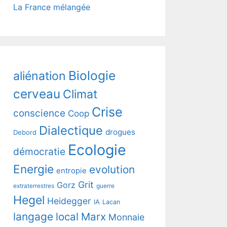
La France mélangée
Biologie
aliénation
cerveau
Climat
Crise
conscience
Coop
Dialectique
drogues
Debord
Ecologie
démocratie
Energie
evolution
entropie
Grit
Gorz
extraterrestres
guerre
Hegel
Heidegger
IA
Lacan
langage
local
Marx
Monnaie