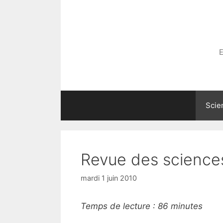
Aller
au
contenu
E
Scie
Revue des science
mardi 1 juin 2010
Temps de lecture :
86
minutes