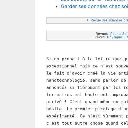
Garder ses données chez soi
<- 
Revue des sciences pr
Revues : 
Pour la Sc
Brèves : 
Physique
 - 
C
Si on prenait à la lettre quelq
exceptionnel mais ce n'est souv
le fait d'avoir créé la vie art
nanotechnologie, sans parler de
annoncés si fièrement par les r
terrestres est hautement improb
arrivé ! C'est quand même un mo
hésite. Le premier piratage d'u
expérimenté. Ce n'est sûrement 
c'est tout autre chose quand ce