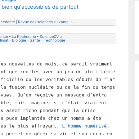
 bien qu'accessibles de partout
écédente
 | 
Revue des sciences suivante
 ->
ience
 - 
La Recherche
 - 
Science&Vie
limat
 - 
Biologie
 - 
Santé
 - 
Technologie
ues nouvelles du mois, ce serait vraiment
ent que redites avec un peu de bluff comme
ificielle ou les véritables débuts de "la"
 la fusion nucléaire ou de la fin du temps
evues. Qu'on reçoive un message d'extra-
able, mais imaginez si c'était vraiment
is assez riche pendant que la crise
ne puce implantée chez un homme a été
pas le plus effrayant.
L'homme numérisé
,
la permet de gérer sa vie et son corps en