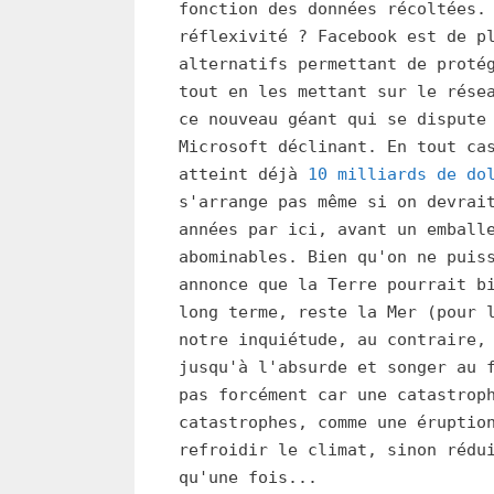
fonction des données récoltées.
réflexivité ? Facebook est de p
alternatifs permettant de proté
tout en les mettant sur le rése
ce nouveau géant qui se dispute
Microsoft déclinant. En tout ca
atteint déjà
10 milliards de do
s'arrange pas même si on devrai
années par ici, avant un emball
abominables. Bien qu'on ne puis
annonce que la Terre pourrait b
long terme, reste la Mer (pour 
notre inquiétude, au contraire,
jusqu'à l'absurde et songer au 
pas forcément car une catastrop
catastrophes, comme une éruptio
refroidir le climat, sinon rédu
qu'une fois...