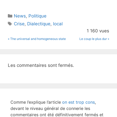
w
a
itt
c
Catégories
News
er
,
e
Politique
Étiquettes
Crise
,
Dialectique
,
local
b
1 160 vues
o
« The universal and homogeneous state
Le coup le plus dur »
o
k
Les commentaires sont fermés.
Comme l’explique l’article
on est trop cons
,
devant le niveau général de connerie les
commentaires ont été définitivement fermés et