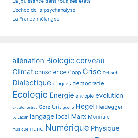
La jouissance dans tous ses états
L’échec de la psychanalyse
La France mélangée
Biologie
cerveau
aliénation
Crise
Climat
conscience
Coop
Debord
Dialectique
démocratie
drogues
Ecologie
Energie
evolution
entropie
Hegel
Grit
Heidegger
Gorz
extraterrestres
guerre
langage
local
Marx
Monnaie
IA
Lacan
Numérique
Physique
nano
musique